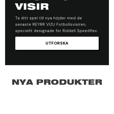
VISIR
Ta ditt spel till nya höjder med de
senaste REYRR VIZU Fotbollsvisiren,
speciellt designade för Riddell Speedflex.
UTFORSKA
NYA PRODUKTER