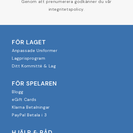
Genom att prenumerera godkänner du vår
integritetspolicy.
FÖR LAGET
Anpassade Uniformer
Lagprisprogram
Ditt Kommitté & Lag
FÖR SPELAREN
Blogg
eGift Cards
Klarna Betalningar
PayPal Betala i 3
HJÄLP & RÅD