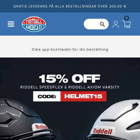
GRATIS LEVERANS PÅ ALLA BESTÄLLNINGAR ÖVER 200,00 €
0
view_headline
search
Dela upp kostnaden för din beställning