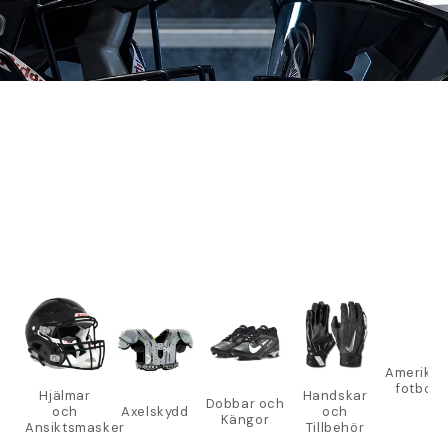
Amerika
fotbolla
Hjälmar
Handskar
Dobbar och
och
Axelskydd
och
Kängor
Ansiktsmasker
Tillbehör