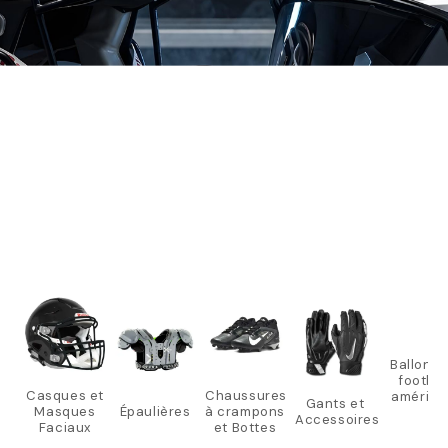
Ballons 
footbal
Casques et
Chaussures
américa
Gants et
Masques
Épaulières
à crampons
Accessoires
Faciaux
et Bottes