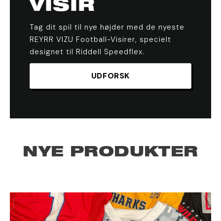
VISIR
Tag dit spil til nye højder med de nyeste
REYRR VIZU Football-Visirer, specielt
designet til Riddell Speedflex.
UDFORSK
NYE PRODUKTER