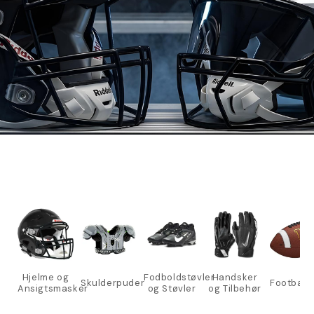
Hjelme og
Fodboldstøvler
Handsker
Skulderpuder
Football
Ansigtsmasker
og Støvler
og Tilbehør