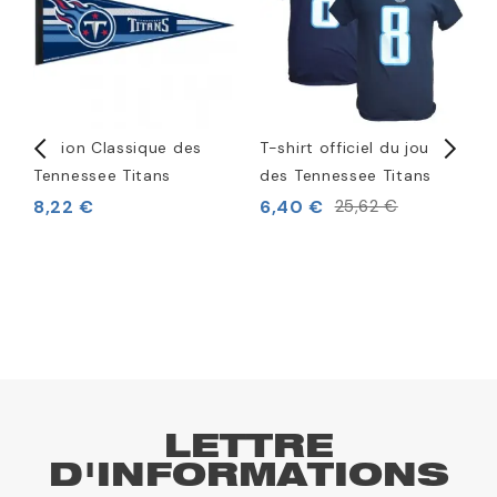
)
Fanion Classique des
T-shirt officiel du joueur
T
Tennessee Titans
des Tennessee Titans
1
D
8,22 €
6,40 €
25,62 €
1
LETTRE
D'INFORMATIONS