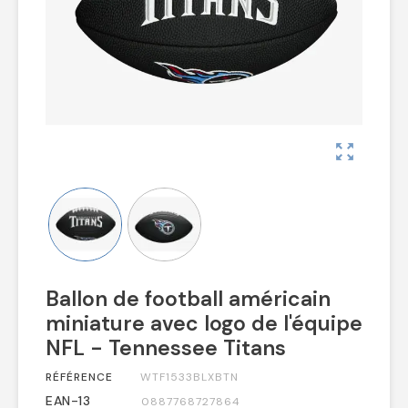
zoom_out_map
Ballon de football américain
miniature avec logo de l'équipe
NFL - Tennessee Titans
RÉFÉRENCE
WTF1533BLXBTN
EAN-13
0887768727864