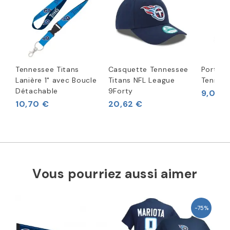
Tennessee Titans
Casquette Tennessee
Porte-c
Lanière 1" avec Boucle
Titans NFL League
Tenness
Détachable
9Forty
9,09 
10,70 €
20,62 €
Vous pourriez aussi aimer
-75%