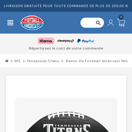
LIVRAISON GRATUITE POUR TOUTE COMMANDE DE PLUS DE 200,00 €
0
view_headline
search
 votre commande
Fiable pour des milli
chevron_right
NFL
chevron_right
Tennessee Titans
chevron_right
Ballon De Football Américain Minia