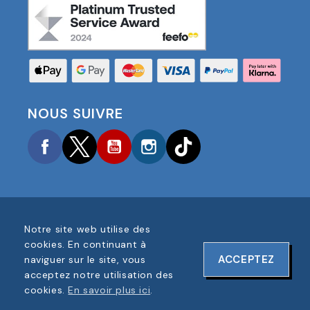
NOUS SUIVRE
Facebook
Twitter
YouTube
Instagram
TikTok
Notre site web utilise des
COPYRIGHT © 2025 FOOTBALL AMERICA UK TOUS
cookies. En continuant à
DROITS RÉSERVÉS
ACCEPTEZ
naviguer sur le site, vous
NUMÉRO D'ENREGISTREMENT DE L'ENTREPRISE :
acceptez notre utilisation des
06354287
cookies.
En savoir plus ici
.
CONCEPTION DU SITE WEB PAR
ONELINE DESIGNS