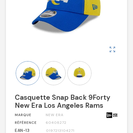
zoom_out_map
Casquette Snap Back 9Forty
New Era Los Angeles Rams
MARQUE
NEW ERA
RÉFÉRENCE
60408272
EAN-13
0197213104271