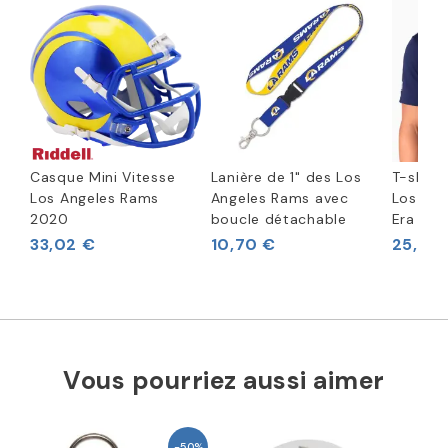
Casque Mini Vitesse
Lanière de 1" des Los
T-shirt
Los Angeles Rams
Angeles Rams avec
Los An
2020
boucle détachable
Era
33,02 €
10,70 €
25,62 
Vous pourriez aussi aimer
-50%