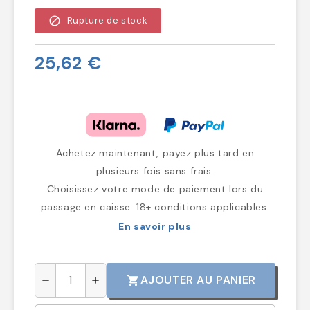
block
Rupture de stock
25,62 €
Achetez maintenant, payez plus tard en
plusieurs fois sans frais.
Choisissez votre mode de paiement lors du
passage en caisse. 18+ conditions applicables.
En savoir plus
AJOUTER AU PANIER
shopping_cart
remove
add