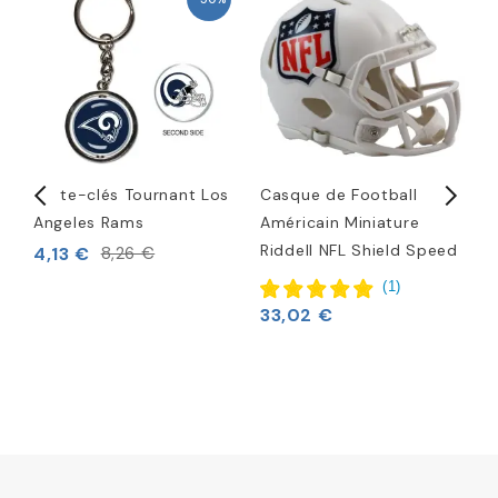
ra
Porte-clés Tournant Los
Casque de Football
L
Angeles Rams
Américain Miniature
1
Riddell NFL Shield Speed
b
4,13 €
8,26 €
4
(
1
)
33,02 €