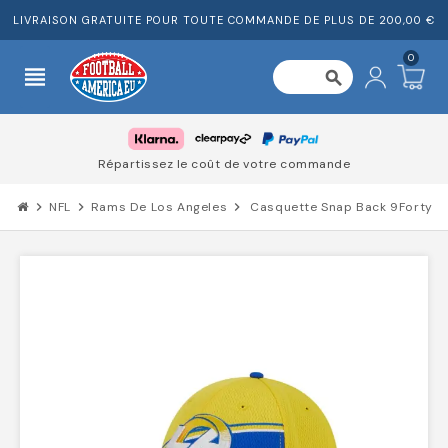
LIVRAISON GRATUITE POUR TOUTE COMMANDE DE PLUS DE 200,00 €
0
view_headline
search
Répartissez le coût de votre commande
chevron_right
NFL
chevron_right
Rams De Los Angeles
chevron_right
Casquette Snap Back 9Forty N