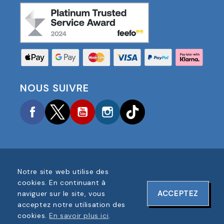
NOUS SUIVRE
Facebook
Twitter
YouTube
Instagram
TikTok
Notre site web utilise des
COPYRIGHT © 2025 FOOTBALL AMERICA UK TOUS
cookies. En continuant à
DROITS RÉSERVÉS
ACCEPTEZ
naviguer sur le site, vous
NUMÉRO D'ENREGISTREMENT DE L'ENTREPRISE :
acceptez notre utilisation des
06354287
cookies.
En savoir plus ici
.
CONCEPTION DU SITE WEB PAR
ONELINE DESIGNS