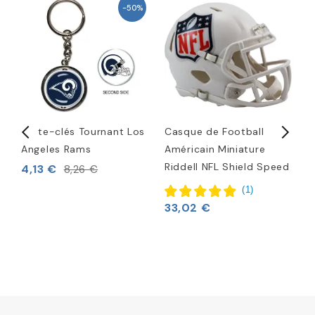
-50%
Porte-clés Tournant Los
Casque de Football
L
Angeles Rams
Américain Miniature
1
Riddell NFL Shield Speed
b
4,13 €
8,26 €
4
(
1
)
33,02 €