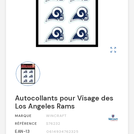
zoom_out_map
Autocollants pour Visage des
Los Angeles Rams
MARQUE
WINCRAFT
RÉFÉRENCE
S76232
EAN-13
0614934762325