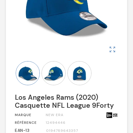
zoom_out_map
Los Angeles Rams (2020)
Casquette NFL League 9Forty
MARQUE
NEW ERA
RÉFÉRENCE
12494446
EAN-13
0194789643357