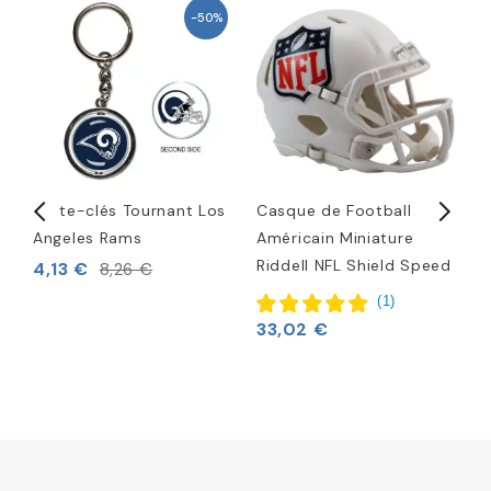
-50%
ra
Porte-clés Tournant Los
Casque de Football
L
Angeles Rams
Américain Miniature
1
Riddell NFL Shield Speed
b
4,13 €
8,26 €
4
(
1
)
33,02 €