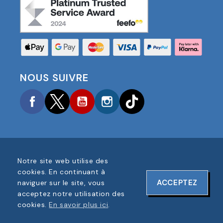
NOUS SUIVRE
Facebook
Twitter
YouTube
Instagram
TikTok
Notre site web utilise des
COPYRIGHT © 2025 FOOTBALL AMERICA UK TOUS
cookies. En continuant à
DROITS RÉSERVÉS
ACCEPTEZ
naviguer sur le site, vous
NUMÉRO D'ENREGISTREMENT DE L'ENTREPRISE :
acceptez notre utilisation des
06354287
cookies.
En savoir plus ici
.
CONCEPTION DU SITE WEB PAR
ONELINE DESIGNS