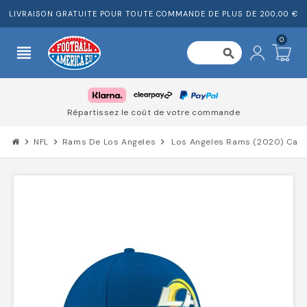
LIVRAISON GRATUITE POUR TOUTE COMMANDE DE PLUS DE 200,00 €
0
view_headline
search
Répartissez le coût de votre commande
chevron_right
NFL
chevron_right
Rams De Los Angeles
chevron_right
Los Angeles Rams (2020) Casq