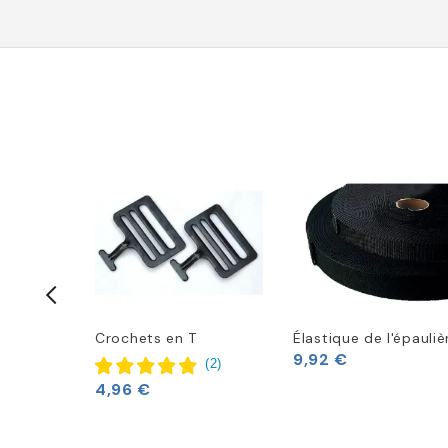
 Riddell
Crochets en T
Élastique de l'épauliè
9,92 €
(
2
)
(
3
)
4,96 €