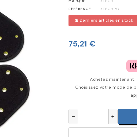
MARQUE
XTECH
RÉFÉRENCE
XTECHRC
Derniers articles en stock
notifications_active
75,21 €
Achetez maintenant, p
Choisissez votre mode de pa
ap
remove
add