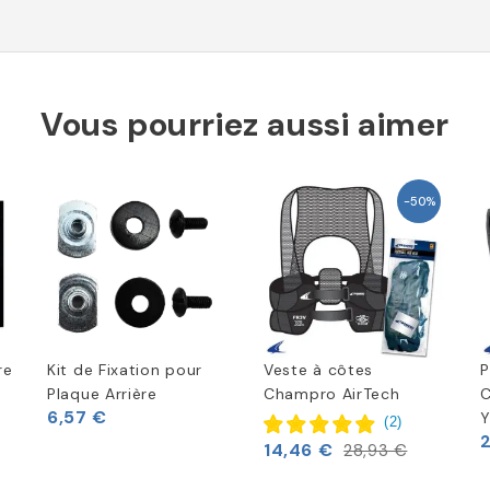
Vous pourriez aussi aimer
-50%
re
Kit de Fixation pour
Veste à côtes
P
Plaque Arrière
Champro AirTech
C
6,57 €
Y
(
2
)
14,46 €
28,93 €