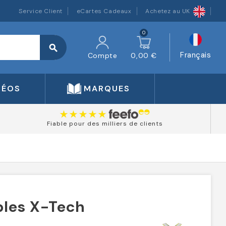
Service Client
eCartes Cadeaux
Achetez au UK
0
search
Français
Compte
0,00 €
DÉOS
MARQUES
Fiable pour des milliers de clients
les X-Tech