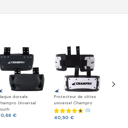
laque dorsale
Protecteur de côtes
Champro
hampro Universal
universel Champro
de Prot
outh
Jeunes
(
1
)
20,66 €
12,81 €
40,50 €