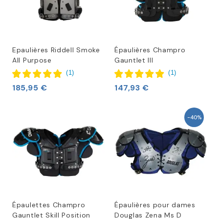
Epaulières Riddell Smoke
Épaulières Champro
All Purpose
Gauntlet III
(
1
)
(
1
)
185,95 €
147,93 €
-40%
Épaulettes Champro
Épaulières pour dames
Gauntlet Skill Position
Douglas Zena Ms D