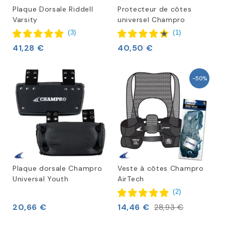
Plaque Dorsale Riddell
Protecteur de côtes
Varsity
universel Champro
(
3
)
(
1
)
41,28 €
40,50 €
-50%
Plaque dorsale Champro
Veste à côtes Champro
Universal Youth
AirTech
(
2
)
20,66 €
14,46 €
28,93 €