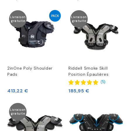
PACK
Livraison
Livraison
gratuite
gratuite
2inOne Poly Shoulder
Riddell Smoke Skill
Pads
Position Épaulières
(
5
)
413,22 €
185,95 €
Livraison
gratuite