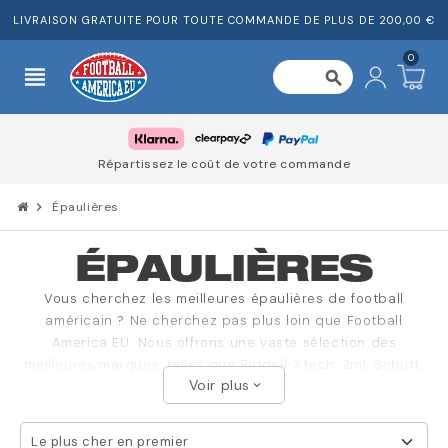
LIVRAISON GRATUITE POUR TOUTE COMMANDE DE PLUS DE 200,00 €
0
view_headline
search
Répartissez le coût de votre commande
chevron_right
Épaulières
ÉPAULIÈRES
Vous cherchez les meilleures épaulières de football
américain ? Ne cherchez pas plus loin que Football
America EU. Nous offrons une vaste sélection des
meilleures marques, telles que Riddell, Xtech, 2in1, Schutt,
Voir plus
Xenith et Douglas. Notre engagement envers une
expand_more
protection exceptionnelle, un confort imbattable et un
excellent rapport qualité-prix se reflète dans notre large
Le plus cher en premier