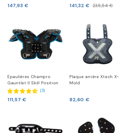
147,93 €
141,32 €
235,54 €
Epaulières Champro
Plaque arrière Xtech X-
Gauntlet II Skill Position
Mold
(
3
)
111,57 €
82,60 €