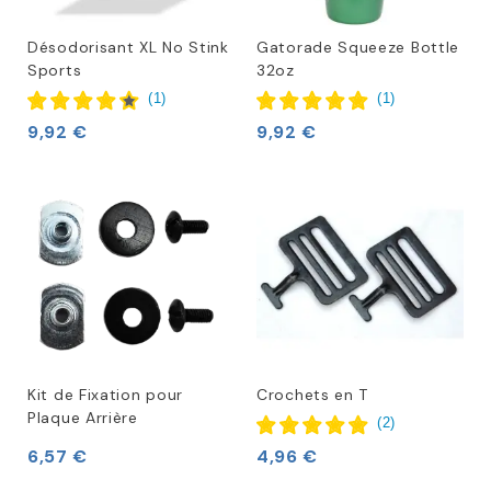
Désodorisant XL No Stink
Gatorade Squeeze Bottle
Sports
32oz
(
1
)
(
1
)
9,92 €
9,92 €
Kit de Fixation pour
Crochets en T
Plaque Arrière
(
2
)
6,57 €
4,96 €