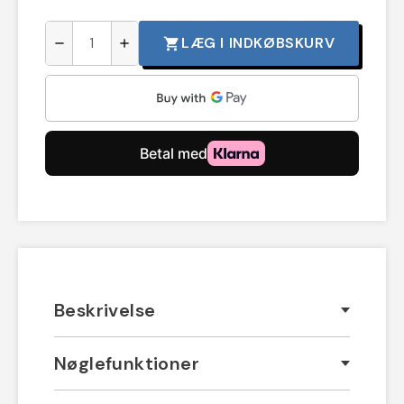
LÆG I INDKØBSKURV
shopping_cart
remove
add
Beskrivelse
Nøglefunktioner