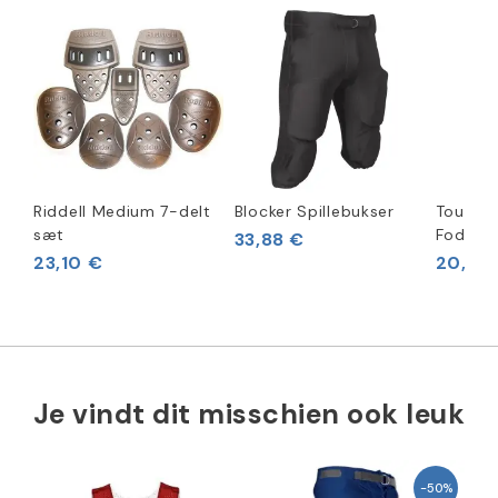
Riddell Medium 7-delt
Blocker Spillebukser
Touchb
sæt
Fodbol
33,88 €
23,10 €
20,62
Je vindt dit misschien ook leuk
-50%