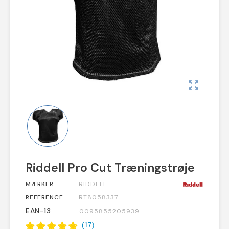
zoom_out_map
Riddell Pro Cut Træningstrøje
MÆRKER
RIDDELL
REFERENCE
RT8058337
EAN-13
0095855205939
(
17
)