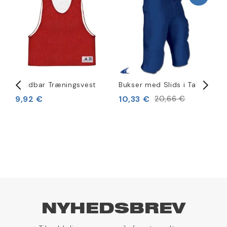
Vendbar Træningsvest
Bukser med Slids i Taljen
B
9,92 €
10,33 €
20,66 €
4
NYHEDSBREV