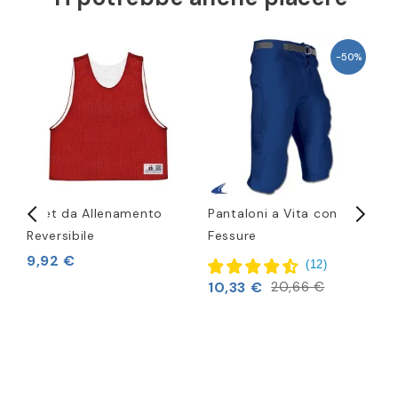
-50%
Gilet da Allenamento
Pantaloni a Vita con
C
Reversibile
Fessure
9,92 €
4
(
12
)
10,33 €
20,66 €