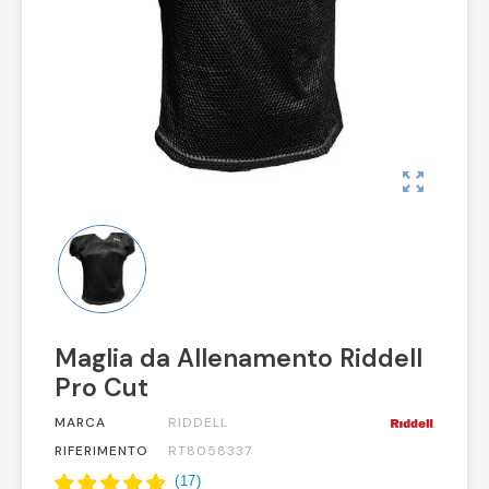
zoom_out_map
Maglia da Allenamento Riddell
Pro Cut
MARCA
RIDDELL
RIFERIMENTO
RT8058337
(
17
)