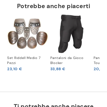
Potrebbe anche piacerti
Set Riddell Medio 7
Pantaloni da Gioco
Pantalo
Pezzi
Blocker
Touchb
23,10 €
33,88 €
20,62
Ti potrebbe anche piacere