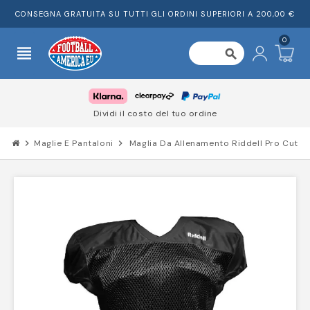
CONSEGNA GRATUITA SU TUTTI GLI ORDINI SUPERIORI A 200,00 €
0
view_headline
search
Dividi il costo del tuo ordine
chevron_right
Maglie E Pantaloni
chevron_right
Maglia Da Allenamento Riddell Pro Cut