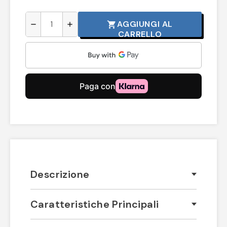
AGGIUNGI AL
shopping_cart
remove
add
CARRELLO
Descrizione
Caratteristiche Principali