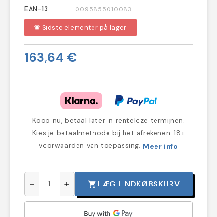
EAN-13
0095855010083
Sidste elementer på lager
notifications_active
163,64 €
Koop nu, betaal later in renteloze termijnen.
Kies je betaalmethode bij het afrekenen. 18+
voorwaarden van toepassing.
Meer info
LÆG I INDKØBSKURV
shopping_cart
remove
add