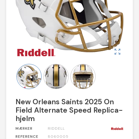
zoom_out_map
New Orleans Saints 2025 On
Field Alternate Speed Replica-
hjelm
MÆRKER
RIDDELL
REFERENCE
8060005