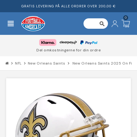
GRATIS LEVERING PÅ ALLE ORDRER OVER 200,00 €
0
view_headline
search
Del omkostningerne for din ordre
chevron_right
NFL
chevron_right
New Orleans Saints
chevron_right
New Orleans Saints 2025 On Fiel