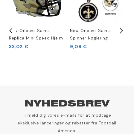
New Orleans Saints
New Orleans Saints
N
Replica Mini Speed Hjelm
Spinner Nøglering
S
R
33,02 €
9,09 €
1
NYHEDSBREV
Tilmeld dig vores e-mails for at modtage
eksklusive lanceringer og rabatter fra Football
America.