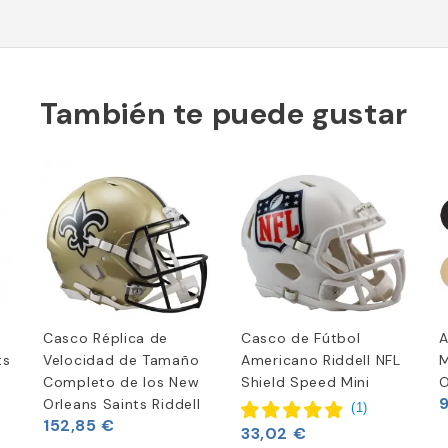
También te puede gustar
Casco Réplica de
Casco de Fútbol
A
ts
Velocidad de Tamaño
Americano Riddell NFL
M
Completo de los New
Shield Speed Mini
O
Orleans Saints Riddell
(
1
)
152,85 €
33,02 €