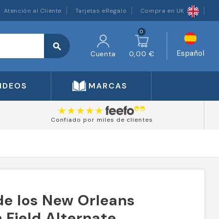
Atención al Cliente
Tarjetas eRegalo
Compra en UK
0
search
Español
Cuenta
0,00 €
IDEOS
MARCAS
Confiado por miles de clientes
de los New Orleans
 Field Alternate