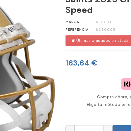
Speed
MARCA
RIDDELL
REFERENCIA
8060005
Últimas unidades en stock
notifications_active
163,64 €
Compra ahora, p
Elige tu método en e