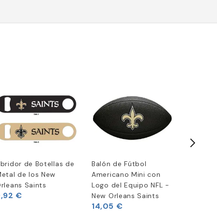
bridor de Botellas de
Balón de Fútbol
New Orl
etal de los New
Americano Mini con
Mini VS
30,58 
rleans Saints
Logo del Equipo NFL -
9,92 €
New Orleans Saints
14,05 €