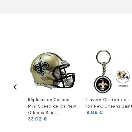
rowback
Réplicas de Cascos
Llavero Giratorio de
leans
Mini Speed de los New
los New Orleans Sain
9,09 €
Orleans Saints
33,02 €