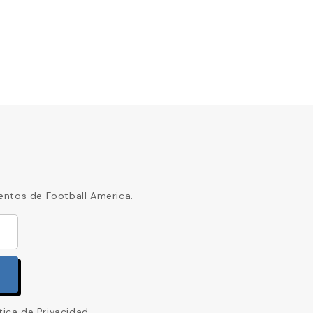
entos de Football America.
tica de Privacidad.