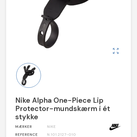
zoom_out_map
Nike Alpha One-Piece Lip
Protector-mundskærm i ét
stykke
MÆRKER
NIKE
REFERENCE
N.101.2127-010