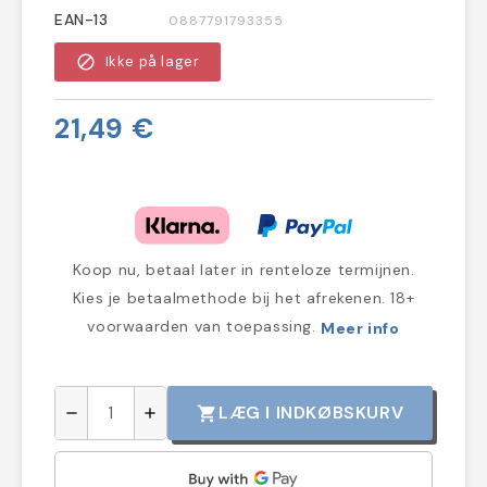
EAN-13
0887791793355
block
Ikke på lager
21,49 €
Koop nu, betaal later in renteloze termijnen.
Kies je betaalmethode bij het afrekenen. 18+
voorwaarden van toepassing.
Meer info
LÆG I INDKØBSKURV
shopping_cart
remove
add