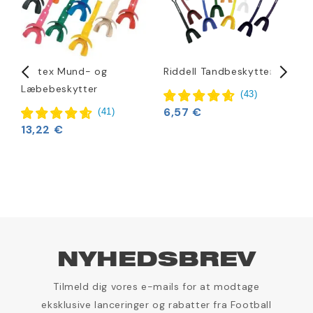
Vettex Mund- og
Riddell Tandbeskytter
B
Læbebeskytter
k
(
43
)
t
6,57 €
(
41
)
13,22 €
2
NYHEDSBREV
Tilmeld dig vores e-mails for at modtage
eksklusive lanceringer og rabatter fra Football