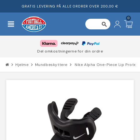
GRATIS LEVERING PÅ ALLE ORDRER OVER 200,00 €
0
view_headline
search
Del omkostningerne for din ordre
chevron_right
Hjelme
chevron_right
Mundbeskyttere
chevron_right
Nike Alpha One-Piece Lip Prote