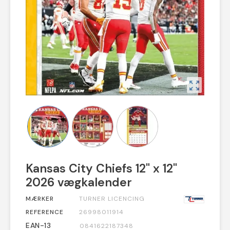
zoom_out_map
Kansas City Chiefs 12" x 12"
2026 vægkalender
MÆRKER
TURNER LICENCING
REFERENCE
26998011914
EAN-13
0841622187348