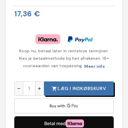
17,36 €
Koop nu, betaal later in renteloze termijnen.
Kies je betaalmethode bij het afrekenen. 18+
voorwaarden van toepassing.
Meer info
LÆG I INDKØBSKURV
shopping_cart
remove
add