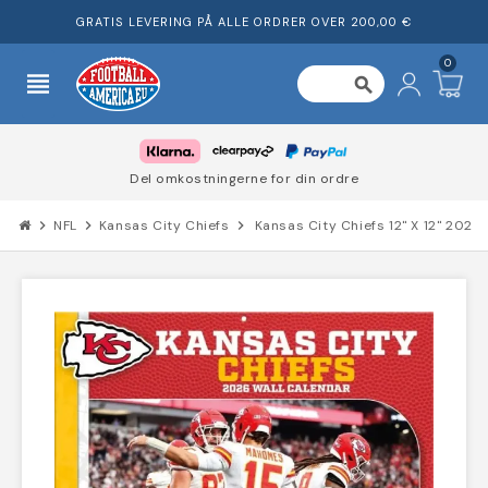
GRATIS LEVERING PÅ ALLE ORDRER OVER 200,00 €
0
view_headline
search
Del omkostningerne for din ordre
chevron_right
NFL
chevron_right
Kansas City Chiefs
chevron_right
Kansas City Chiefs 12" X 12" 202