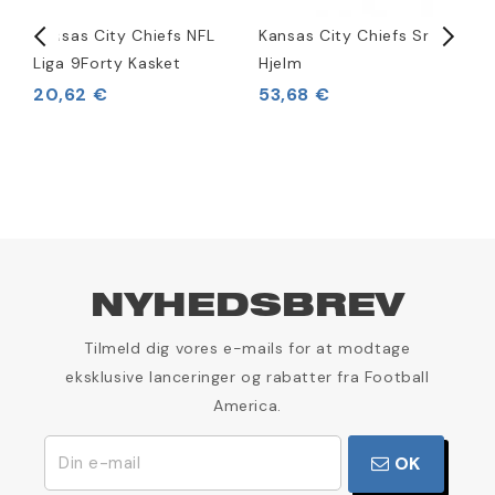
rt
Kansas City Chiefs NFL
Kansas City Chiefs Snack
K
Liga 9Forty Kasket
Hjelm
R
20,62 €
53,68 €
3
NYHEDSBREV
Tilmeld dig vores e-mails for at modtage
eksklusive lanceringer og rabatter fra Football
America.
OK