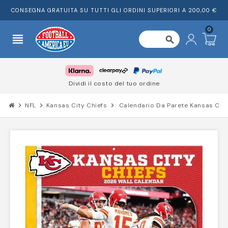
CONSEGNA GRATUITA SU TUTTI GLI ORDINI SUPERIORI A 200,00 €
0
view_headline
search
Dividi il costo del tuo ordine
chevron_right
NFL
chevron_right
Kansas City Chiefs
chevron_right
Calendario Da Parete Kansas City 