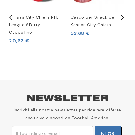
FL
Kansas City Chiefs NFL
Casco per Snack dei
K
League 9Forty
Kansas City Chiefs
R
Cappellino
S
53,68 €
20,62 €
3
NEWSLETTER
Iscriviti alla nostra newsletter per ricevere offerte
esclusive e sconti da Football America.
OK