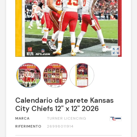
zoom_out_map
Calendario da parete Kansas
City Chiefs 12" x 12" 2026
MARCA
TURNER LICENCING
RIFERIMENTO
26998011914