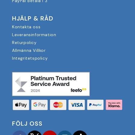
PayPal Betala i 3
HJÄLP & RÅD
Kontakta oss
Leveransinformation
Returpolicy
Allmänna Villkor
Integritetspolicy
FÖLJ OSS
Facebook
Twitter
YouTube
Instagram
TikTok