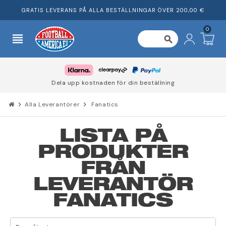
GRATIS LEVERANS PÅ ALLA BESTÄLLNINGAR ÖVER 200,00 €
0
view_headline
search
Dela upp kostnaden för din beställning
chevron_right
Alla Leverantörer
chevron_right
Fanatics
LISTA PÅ
PRODUKTER
FRÅN
LEVERANTÖR
FANATICS