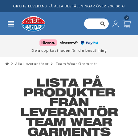
GRATIS LEVERANS PÅ ALLA BESTÄLLNINGAR ÖVER 200,00 €
0
view_headline
search
Dela upp kostnaden för din beställning
chevron_right
Alla Leverantörer
chevron_right
Team Wear Garments
LISTA PÅ
PRODUKTER
FRÅN
LEVERANTÖR
TEAM WEAR
GARMENTS