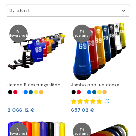
Dyra först
Fri
Fri
leverans i
leverans i
Jambo Blockeringssläde
Jambo pop-up docka
(
1
)
2 066,12 €
657,02 €
Fri
Fri
leverans i
leverans i