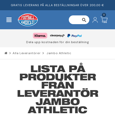
GRATIS LEVERANS PÅ ALLA BESTÄLLNINGAR ÖVER 200,00 €
0
view_headline
search
Dela upp kostnaden för din beställning
chevron_right
Alla Leverantörer
chevron_right
Jambo Athletic
LISTA PÅ
PRODUKTER
FRÅN
LEVERANTÖR
JAMBO
ATHLETIC