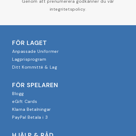
Genom att prenumerera godkänner du vår
integritetspolicy.
FÖR LAGET
Anpassade Uniformer
Lagprisprogram
Ditt Kommitté & Lag
FÖR SPELAREN
Blogg
eGift Cards
Klarna Betalningar
PayPal Betala i 3
HJÄLP & RÅD