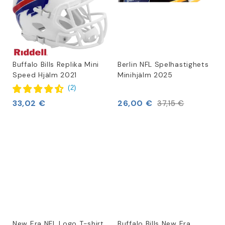
Buffalo Bills Replika Mini
Berlin NFL Spelhastighets
Speed Hjälm 2021
Minihjälm 2025
(
2
)
33,02 €
26,00 €
37,15 €
New Era NFL Logo T-shirt
Buffalo Bills New Era