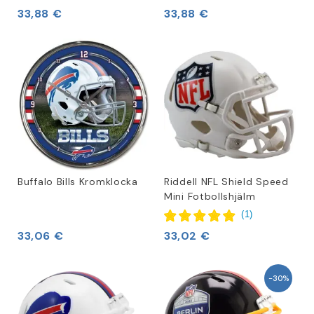
33,88 €
33,88 €
Buffalo Bills Kromklocka
Riddell NFL Shield Speed
Mini Fotbollshjälm
(
1
)
33,06 €
33,02 €
−30%