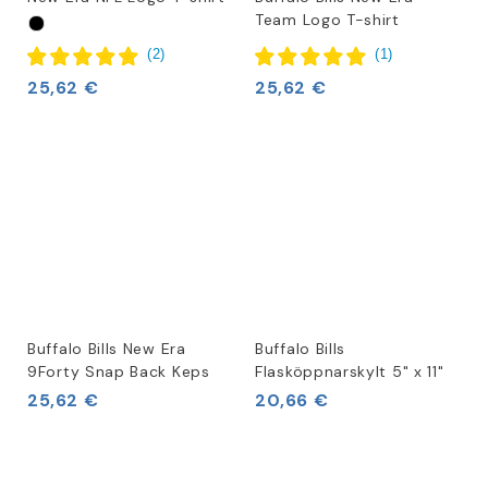
Team Logo T-shirt
(
2
)
(
1
)
25,62 €
25,62 €
Buffalo Bills New Era
Buffalo Bills
9Forty Snap Back Keps
Flasköppnarskylt 5" x 11"
25,62 €
20,66 €