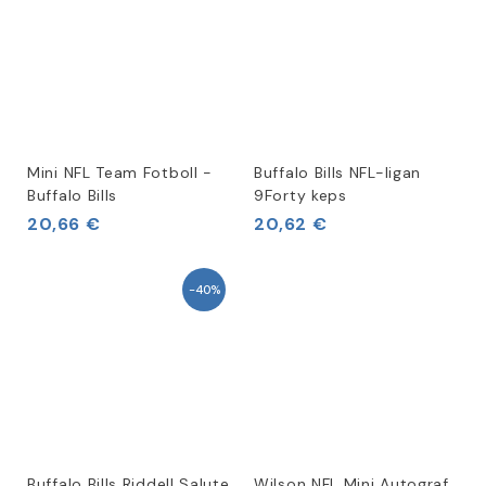
Mini NFL Team Fotboll -
Buffalo Bills NFL-ligan
Buffalo Bills
9Forty keps
20,66 €
20,62 €
−40%
Buffalo Bills Riddell Salute
Wilson NFL Mini Autograf