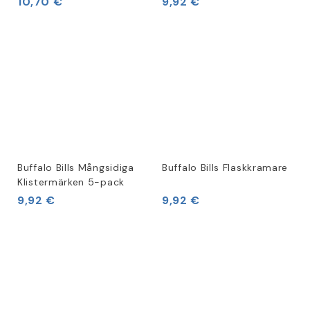
10,70 €
9,92 €
Buffalo Bills Mångsidiga
Buffalo Bills Flaskkramare
Klistermärken 5-pack
9,92 €
9,92 €