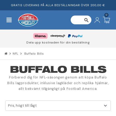
GRATIS LEVERANS PÅ ALLA BESTÄLLNINGAR ÖVER 200,00 €
0
view_headline
search
Dela upp kostnaden för din beställning
chevron_right
NFL
chevron_right
Buffalo Bills
BUFFALO BILLS
Förbered dig för NFL-säsongen genom att köpa Buffalo
Bills lagprodukter, inklusive lagkläder och replika hjälmar,
allt bekvämt tillgängligt på Football America.
Pris, högt till lågt