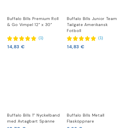
Buffalo Bills Premium Roll
Buffalo Bills Junior Team
& Go Vimpel 12" x 30"
Tailgate Amerikansk
Fotboll
(
1
)
(
1
)
14,83 €
14,83 €
Buffalo Bills 1" Nyckelband
Buffalo Bills Metall
med Avtagbart Spänne
Flasköppnare