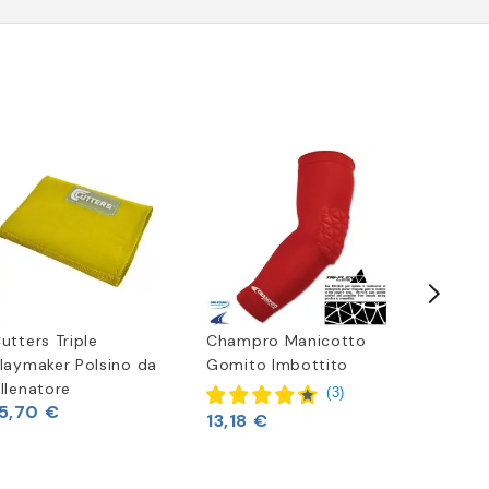
utters Triple
Champro Manicotto
Manica 
laymaker Polsino da
Gomito Imbottito
llenatore
(
3
)
10,70 
15,70 €
13,18 €