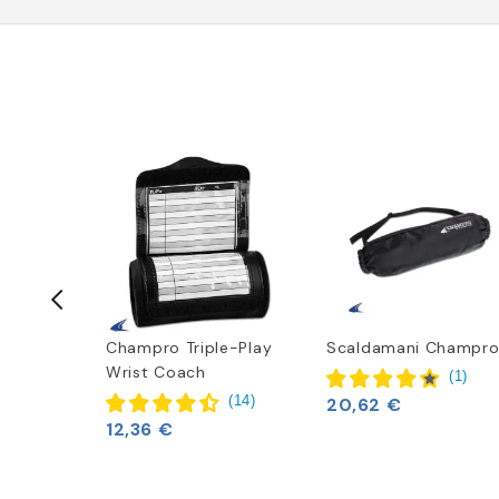
Champro Triple-Play
Scaldamani Champr
Wrist Coach
(
1
)
(
3
)
(
14
)
20,62 €
12,36 €