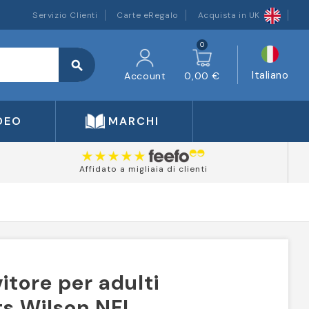
Servizio Clienti
Carte eRegalo
Acquista in UK
0
search
Italiano
Account
0,00 €
DEO
MARCHI
Affidato a migliaia di clienti
itore per adulti
ts Wilson NFL