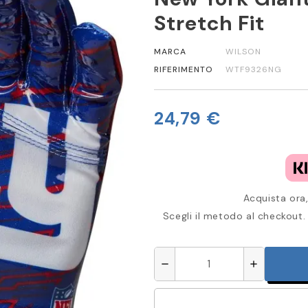
Stretch Fit
MARCA
WILSON
RIFERIMENTO
WTF9326NG
24,79 €
Acquista ora,
Scegli il metodo al checkout. 
remove
add