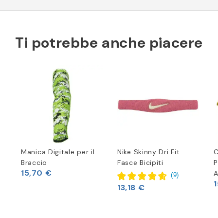
Ti potrebbe anche piacere
o
Manica Digitale per il
Nike Skinny Dri Fit
C
Braccio
Fasce Bicipiti
P
15,70 €
A
(
9
)
13,18 €