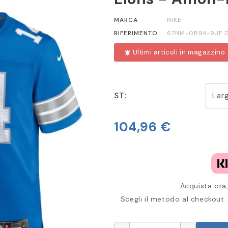
MARCA
NIKE
RIFERIMENTO
67NM-0B9K-9JF D
Ultimi articoli in magazzino
notifications_active
ST:
104,96 €
Acquista ora,
Scegli il metodo al checkout. 