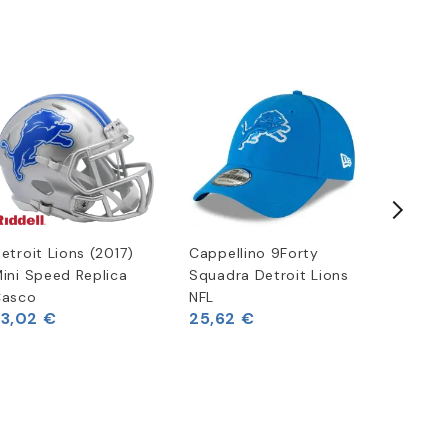
etroit Lions (2017)
Cappellino 9Forty
Felpa c
ini Speed Replica
Squadra Detroit Lions
con Log
Casco
NFL
Era
33,02 €
25,62 €
50,41 