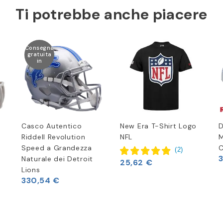
Ti potrebbe anche piacere
Consegna
gratuita
in
Casco Autentico
New Era T-Shirt Logo
D
Riddell Revolution
NFL
M
Speed a Grandezza
(
2
)
Naturale dei Detroit
25,62 €
Lions
330,54 €