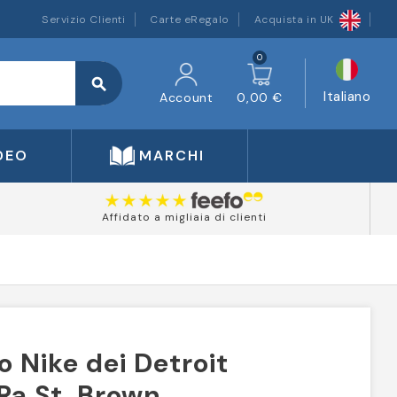
Servizio Clienti
Carte eRegalo
Acquista in UK
0
search
Italiano
Account
0,00 €
DEO
MARCHI
Affidato a migliaia di clienti
o Nike dei Detroit
Ra St. Brown