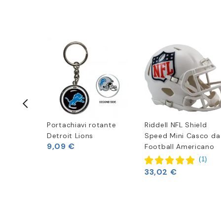
-25%
 Birra dei
Portachiavi rotante
Riddell NFL Shield
Detroit Lions
Speed Mini Casco da
9,09 €
Football Americano
(
1
)
(
1
)
2 €
33,02 €