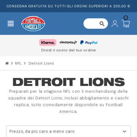
CONSEGNA GRATUITA SU TUTTI GLI ORDINI SUPERIORI A 200,00 €
0
view_headline
search
Dividi il costo del tuo ordine
chevron_right
NFL
chevron_right
Detroit Lions
DETROIT LIONS
Preparati per la stagione NFL con il merchandising della
squadra dei Detroit Lions, inclusi abbigliamento e caschi
replica, tutto comodamente disponibile su Football
America.
Prezzo, da più caro a meno caro