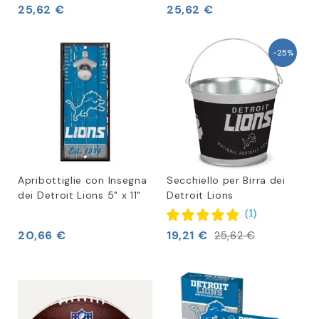
25,62 €
25,62 €
-25%
Apribottiglie con Insegna
Secchiello per Birra dei
dei Detroit Lions 5" x 11"
Detroit Lions
(
1
)
20,66 €
19,21 €
25,62 €