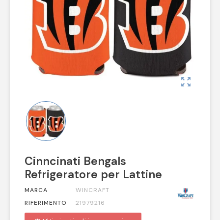
zoom_out_map
Cinncinati Bengals
Refrigeratore per Lattine
MARCA
WINCRAFT
RIFERIMENTO
21979216