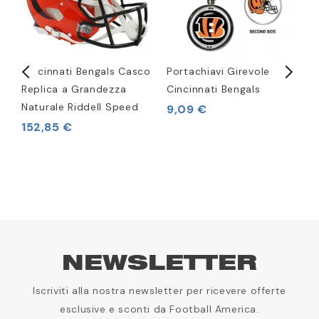
Cincinnati Bengals Casco
Portachiavi Girevole
R
Replica a Grandezza
Cincinnati Bengals
M
Naturale Riddell Speed
A
9,09 €
152,85 €
3
NEWSLETTER
Iscriviti alla nostra newsletter per ricevere offerte
esclusive e sconti da Football America.