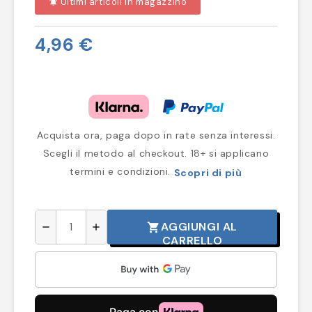
Ultimi articoli in magazzino
notifications_active
4,96 €
Acquista ora, paga dopo in rate senza interessi.
Scegli il metodo al checkout. 18+ si applicano
termini e condizioni.
Scopri di più
AGGIUNGI AL
shopping_cart
remove
add
CARRELLO