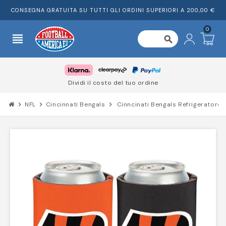
CONSEGNA GRATUITA SU TUTTI GLI ORDINI SUPERIORI A 200,00 €
0
view_headline
search
Dividi il costo del tuo ordine
chevron_right
NFL
chevron_right
Cincinnati Bengals
chevron_right
Cinncinati Bengals Refrigeratore P