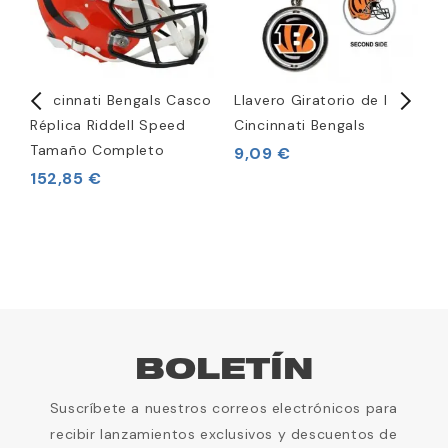
Cincinnati Bengals Casco
Llavero Giratorio de los
C
Réplica Riddell Speed
Cincinnati Bengals
A
Tamaño Completo
S
9,09 €
152,85 €
3
BOLETÍN
Suscríbete a nuestros correos electrónicos para
recibir lanzamientos exclusivos y descuentos de