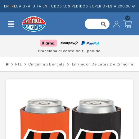
ENTREGA GRATUITA EN TODOS LOS PEDIDOS SUPERIORES A 200,00 €
0
view_headline
search
Fracciona el costo de tu pedido
chevron_right
NFL
chevron_right
Cincinnati Bengals
chevron_right
Enfriador De Latas De Cinncinati 