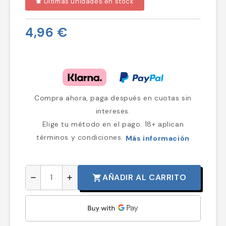
Últimas unidades en stock
notifications_active
4,96 €
Compra ahora, paga después en cuotas sin
intereses.
Elige tu método en el pago. 18+ aplican
términos y condiciones.
Más información
AÑADIR AL CARRITO
shopping_cart
remove
add