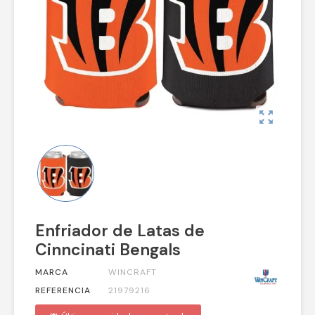
zoom_out_map
Enfriador de Latas de
Cinncinati Bengals
MARCA
WINCRAFT
REFERENCIA
21979216