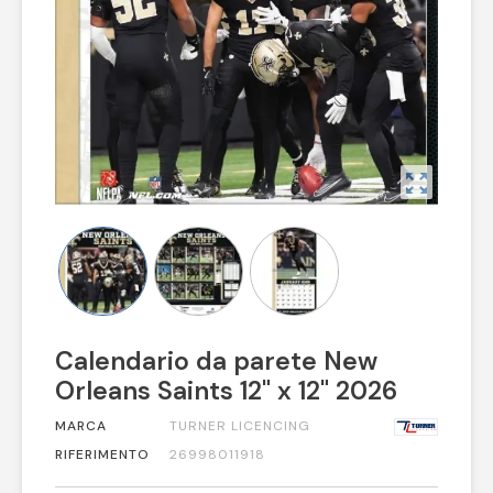
zoom_out_map
Calendario da parete New
Orleans Saints 12" x 12" 2026
MARCA
TURNER LICENCING
RIFERIMENTO
26998011918