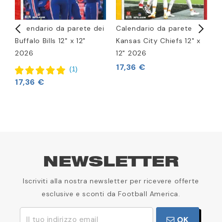
Calendario da parete dei
Calendario da parete
C
Buffalo Bills 12" x 12"
Kansas City Chiefs 12" x
P
2026
12" 2026
1
17,36 €
1
(
1
)
17,36 €
NEWSLETTER
Iscriviti alla nostra newsletter per ricevere offerte
esclusive e sconti da Football America.
OK