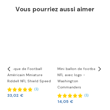
Vous pourriez aussi aimer
Casque de Football
Mini ballon de football
T
e
Américain Miniature
NFL avec logo -
Riddell NFL Shield Speed
Washington
2
Commanders
(
1
)
33,02 €
(
1
)
14,05 €