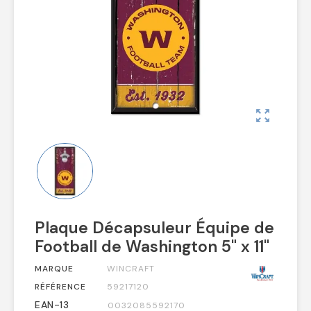
zoom_out_map
Plaque Décapsuleur Équipe de
Football de Washington 5" x 11"
MARQUE
WINCRAFT
RÉFÉRENCE
59217120
EAN-13
0032085592170