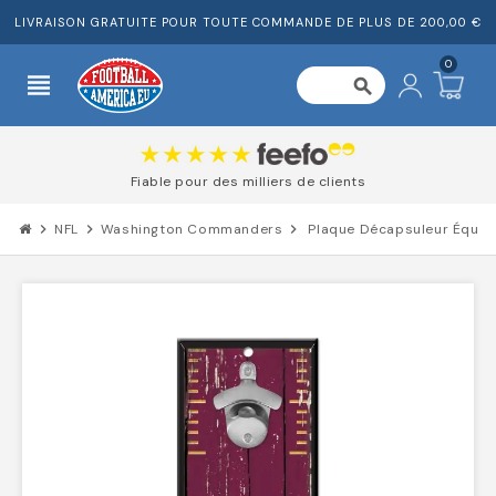
LIVRAISON GRATUITE POUR TOUTE COMMANDE DE PLUS DE 200,00 €
0
view_headline
search
Fiable pour des milliers de clients
chevron_right
NFL
chevron_right
Washington Commanders
chevron_right
Plaque Décapsuleur Équipe