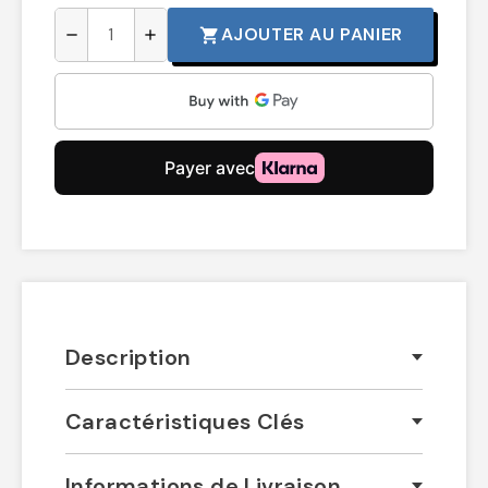
AJOUTER AU PANIER
shopping_cart
remove
add
Description
Caractéristiques Clés
Informations de Livraison