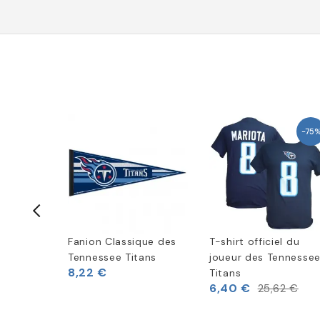
-75
ans
Fanion Classique des
T-shirt officiel du
asque
Tennessee Titans
joueur des Tennesse
8,22 €
Titans
6,40 €
25,62 €
(
1
)