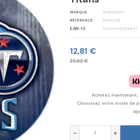
MARQUE
WINCRAFT
RÉFÉRENCE
2946518
EAN-13
0010943294657
12,81 €
25,62 €
Achetez maintenant, p
Choisissez votre mode de pa
ap
remove
add