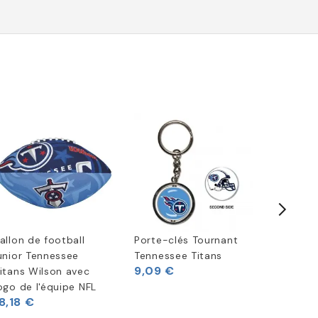
allon de football
Porte-clés Tournant
Casque 
unior Tennessee
Tennessee Titans
Américai
9,09 €
itans Wilson avec
Riddell 
ogo de l'équipe NFL
Speed
8,18 €