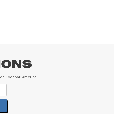
33,02 
IONS
 de Football America.