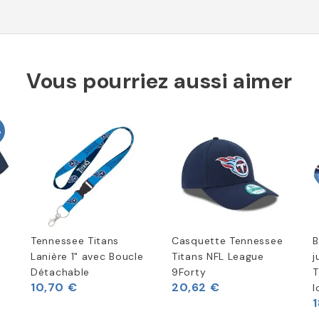
Vous pourriez aussi aimer
%
Tennessee Titans
Casquette Tennessee
B
e
Lanière 1" avec Boucle
Titans NFL League
j
Détachable
9Forty
T
10,70 €
20,62 €
l
1