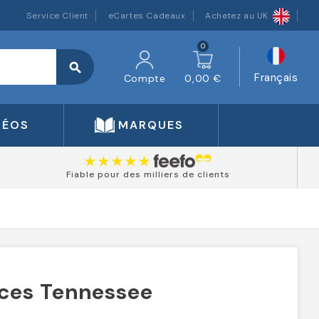
Service Client
eCartes Cadeaux
Achetez au UK
0
search
Français
Compte
0,00 €
DÉOS
MARQUES
Fiable pour des milliers de clients
èces Tennessee