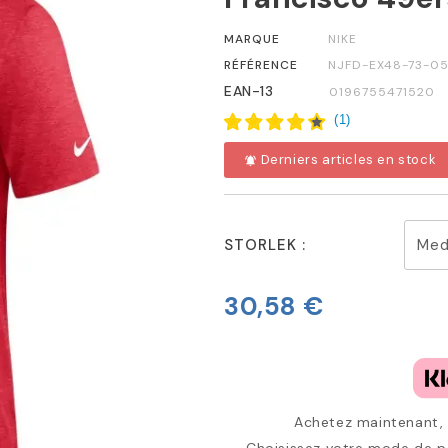
MARQUE
NIKE
RÉFÉRENCE
NJFD-EX48-73-05
EAN-13
0196755471520
(
1
)
Derniers articles en stock
notifications_active
STORLEK :
30,58 €
Achetez maintenant, p
Choisissez votre mode de pa