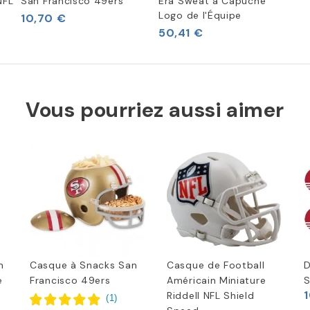
NFL
San Francisco 49ers
Era Sweat à Capuche
Logo de l'Équipe
10,70 €
50,41 €
Vous pourriez aussi aimer
n
Casque à Snacks San
Casque de Football
D
e
Francisco 49ers
Américain Miniature
S
Riddell NFL Shield
(
1
)