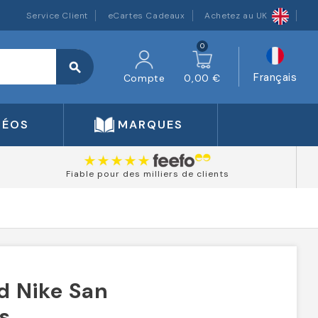
Service Client
eCartes Cadeaux
Achetez au UK
0
search
Français
Compte
0,00 €
DÉOS
MARQUES
Fiable pour des milliers de clients
nd Nike San
s