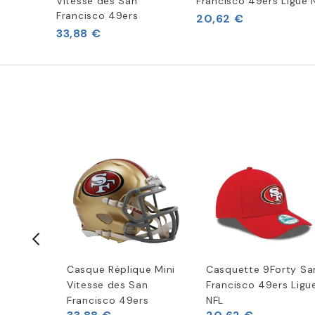
Vitesse des San
Francisco 49ers Ligue 
Francisco 49ers
20,62 €
33,88 €
 49ers
Casque Réplique Mini
Casquette 9Forty Sa
t à
Vitesse des San
Francisco 49ers Ligu
 de
Francisco 49ers
NFL