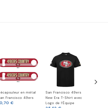
écapsuleur en métal
San Francisco 49ers
T-shirt
an Francisco 49ers
New Era T-Shirt avec
Era
10,70 €
Logo de l'Équipe