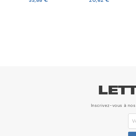
33,88 €
20,62 €
LET
Inscrivez-vous à nos