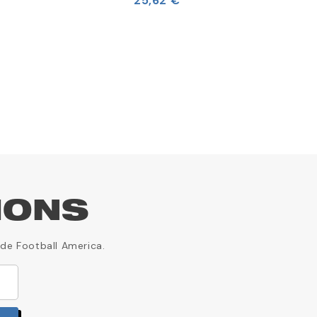
25,62 €
25,62 
IONS
 de Football America.