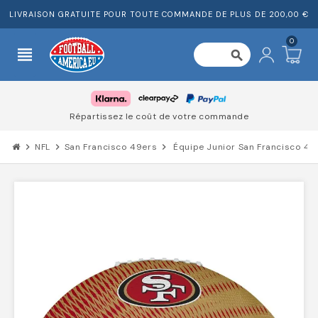
LIVRAISON GRATUITE POUR TOUTE COMMANDE DE PLUS DE 200,00 €
0
view_headline
search
Répartissez le coût de votre commande
chevron_right
NFL
chevron_right
San Francisco 49ers
chevron_right
Équipe Junior San Francisco 49e