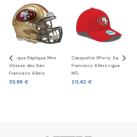
ew
Casque Réplique Mini
Casquette 9Forty San
C
Vitesse des San
Francisco 49ers Ligue
F
Francisco 49ers
NFL
33,88 €
20,62 €
5