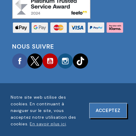
NOUS SUIVRE
Facebook
Twitter
YouTube
Instagram
TikTok
Notre site web utilise des
COPYRIGHT © 2025 FOOTBALL AMERICA UK TOUS
cookies. En continuant à
DROITS RÉSERVÉS
ACCEPTEZ
naviguer sur le site, vous
NUMÉRO D'ENREGISTREMENT DE L'ENTREPRISE :
acceptez notre utilisation des
06354287
cookies.
En savoir plus ici
.
CONCEPTION DU SITE WEB PAR
ONELINE DESIGNS