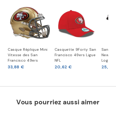
Casque Réplique Mini
Casquette 9Forty San
San Fra
Vitesse des San
Francisco 49ers Ligue
New Era
Francisco 49ers
NFL
Logo de
33,88 €
20,62 €
25,62 
Vous pourriez aussi aimer