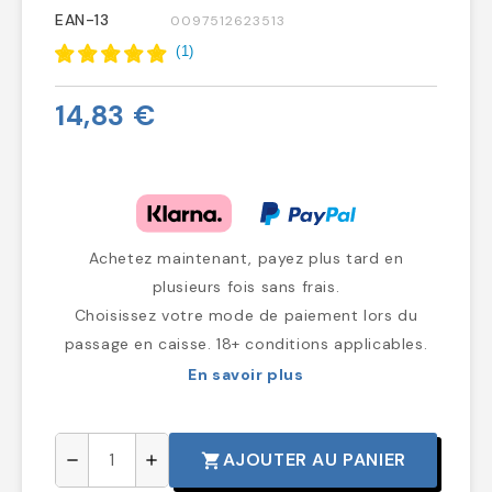
EAN-13
0097512623513
(
1
)
14,83 €
Achetez maintenant, payez plus tard en
plusieurs fois sans frais.
Choisissez votre mode de paiement lors du
passage en caisse. 18+ conditions applicables.
En savoir plus
AJOUTER AU PANIER
shopping_cart
remove
add