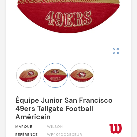
zoom_out_map
Équipe Junior San Francisco
49ers Tailgate Football
Américain
MARQUE
WILSON
RÉFÉRENCE
WF4010028XBJR