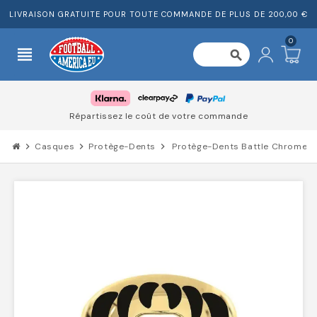
LIVRAISON GRATUITE POUR TOUTE COMMANDE DE PLUS DE 200,00 €
0
view_headline
search
Répartissez le coût de votre commande
chevron_right
Casques
chevron_right
Protège-Dents
chevron_right
Protège-Dents Battle Chrome P