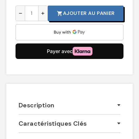
AJOUTER AU PANIER
shopping_cart
remove
add
Description
Caractéristiques Clés