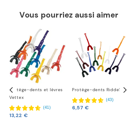
Vous pourriez aussi aimer
D
Protège-dents et lèvres
Protège-dents Riddell
B
Vettex
d
(
43
)
S
6,57 €
(
41
)
13,22 €
2