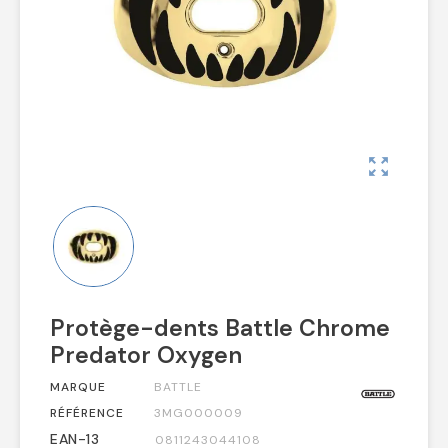
zoom_out_map
Protège-dents Battle Chrome
Predator Oxygen
MARQUE
BATTLE
RÉFÉRENCE
3MG000009
EAN-13
0811243044108