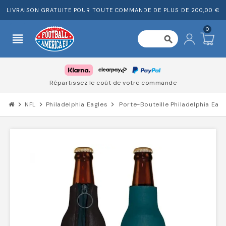
LIVRAISON GRATUITE POUR TOUTE COMMANDE DE PLUS DE 200,00 €
0
view_headline
search
Répartissez le coût de votre commande
chevron_right
NFL
chevron_right
Philadelphia Eagles
chevron_right
Porte-Bouteille Philadelphia Eagl