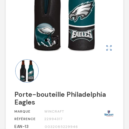
zoom_out_map
Porte-bouteille Philadelphia
Eagles
MARQUE
WINCRAFT
RÉFÉRENCE
22994317
EAN-13
0032085229946