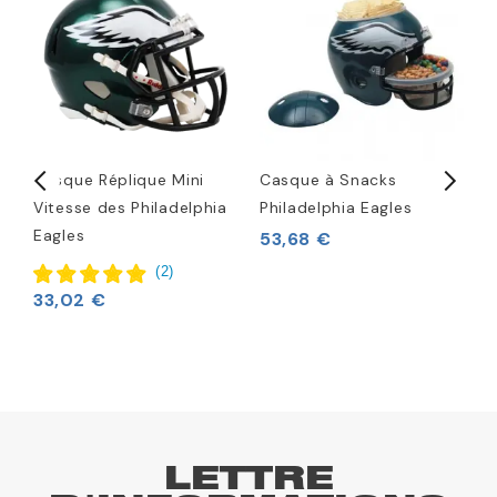
Casque Réplique Mini
Casque à Snacks
P
W
Vitesse des Philadelphia
Philadelphia Eagles
P
Eagles
53,68 €
9
(
2
)
33,02 €
LETTRE