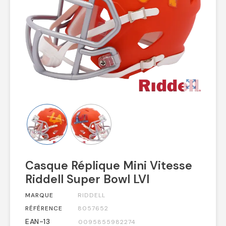
zoom_out_map
Casque Réplique Mini Vitesse
Riddell Super Bowl LVI
MARQUE
RIDDELL
RÉFÉRENCE
8057652
EAN-13
0095855982274