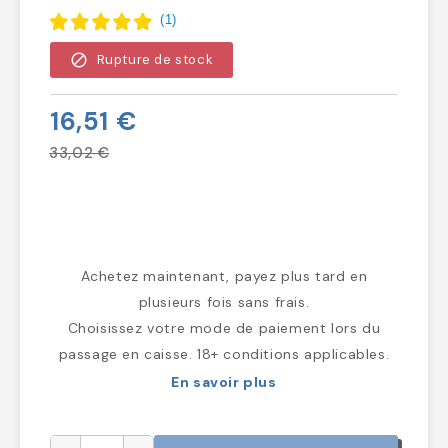
(
1
)
block
Rupture de stock
16,51 €
33,02 €
Achetez maintenant, payez plus tard en
plusieurs fois sans frais.
Choisissez votre mode de paiement lors du
passage en caisse. 18+ conditions applicables.
En savoir plus