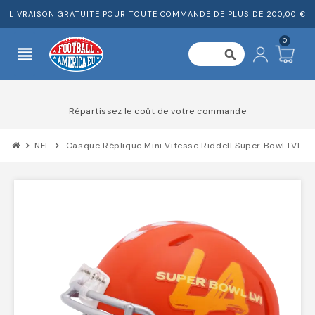
LIVRAISON GRATUITE POUR TOUTE COMMANDE DE PLUS DE 200,00 €
0
view_headline
search
Répartissez le coût de votre commande
chevron_right
NFL
chevron_right
Casque Réplique Mini Vitesse Riddell Super Bowl LVI