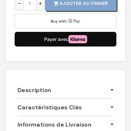
AJOUTER AU PANIER
shopping_cart
remove
add
Description
Caractéristiques Clés
Informations de Livraison