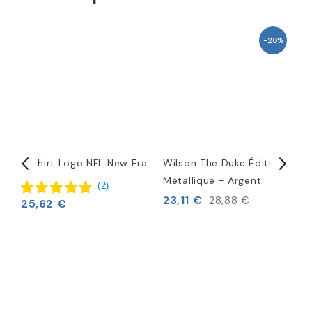
-20%
6
T-shirt Logo NFL New Era
Wilson The Duke Édition
N
r
Métallique - Argent
C
(
2
)
23,11 €
5
28,88 €
25,62 €