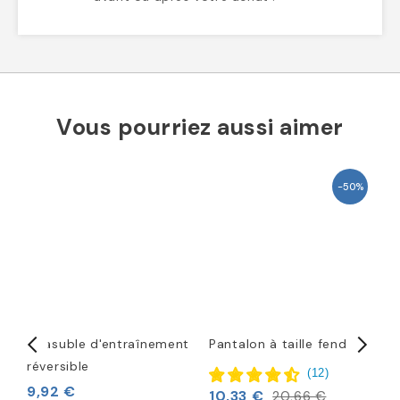
Vous pourriez aussi aimer
-50%
Chasuble d'entraînement
Pantalon à taille fendue
C
réversible
(
12
)
9,92 €
10,33 €
4
20,66 €