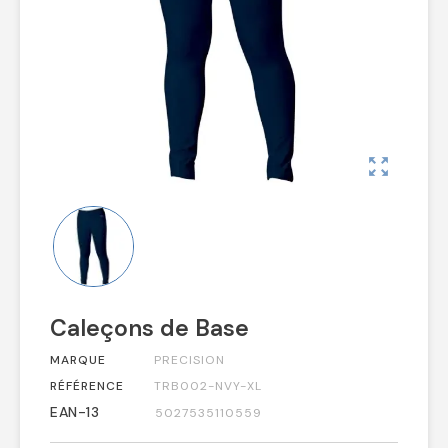
zoom_out_map
Caleçons de Base
MARQUE
PRECISION
RÉFÉRENCE
TRB002-NVY-XL
EAN-13
5027535110559