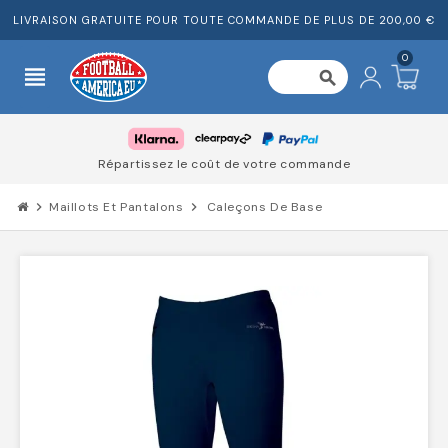
LIVRAISON GRATUITE POUR TOUTE COMMANDE DE PLUS DE 200,00 €
0
view_headline
search
Répartissez le coût de votre commande
chevron_right
Maillots Et Pantalons
chevron_right
Caleçons De Base