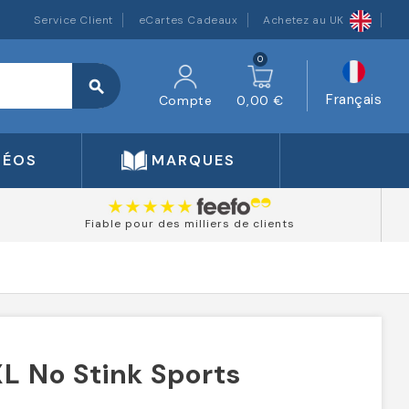
Service Client
eCartes Cadeaux
Achetez au UK
0
search
Français
Compte
0,00 €
DÉOS
MARQUES
Fiable pour des milliers de clients
L No Stink Sports