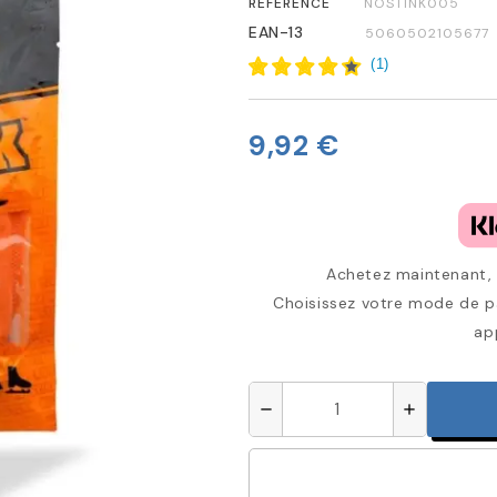
RÉFÉRENCE
NOSTINK005
EAN-13
5060502105677
(
1
)
9,92 €
Achetez maintenant, p
Choisissez votre mode de pa
ap
remove
add