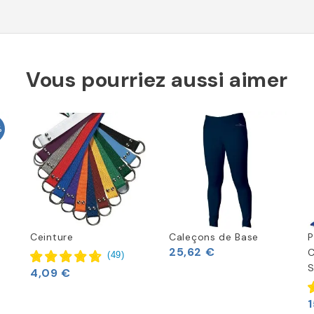
Vous pourriez aussi aimer
%
Ceinture
Caleçons de Base
P
25,62 €
C
(
49
)
S
4,09 €
1