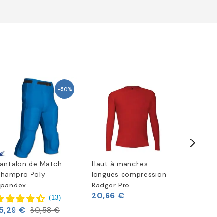
-50%
antalon de Match
Haut à manches
Maillot 
hampro Poly
longues compression
Time Ou
pandex
Badger Pro
20,66 €
(
13
)
21,49 
5,29 €
30,58 €