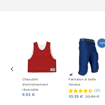
-50
eu
Chasuble
Pantalon à taille
d'entraînement
fendue
réversible
(
20
)
(
12
)
9,92 €
10,33 €
20,66 €