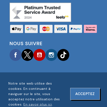
NOUS SUIVRE
Facebook
Twitter
YouTube
Instagram
TikTok
Notre site web utilise des
COPYRIGHT © 2025 FOOTBALL AMERICA UK TOUS
cookies. En continuant à
DROITS RÉSERVÉS
ACCEPTEZ
naviguer sur le site, vous
NUMÉRO D'ENREGISTREMENT DE L'ENTREPRISE :
acceptez notre utilisation des
06354287
cookies.
En savoir plus ici
.
CONCEPTION DU SITE WEB PAR
ONELINE DESIGNS