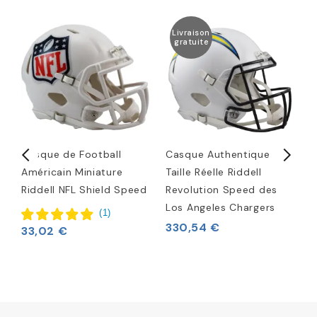
Livraison
gratuite
Casque de Football
Casque Authentique
M
r
Américain Miniature
Taille Réelle Riddell
a
Riddell NFL Shield Speed
Revolution Speed des
-
Los Angeles Chargers
1
(
1
)
330,54 €
33,02 €