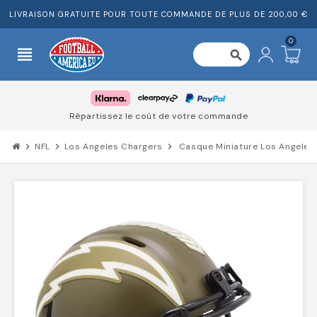
LIVRAISON GRATUITE POUR TOUTE COMMANDE DE PLUS DE 200,00 €
0
view_headline
search
Répartissez le coût de votre commande
chevron_right
NFL
chevron_right
Los Angeles Chargers
chevron_right
Casque Miniature Los Angeles 