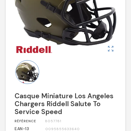
zoom_out_map
Casque Miniature Los Angeles
Chargers Riddell Salute To
Service Speed
RÉFÉRENCE
8057781
EAN-13
0095855633640