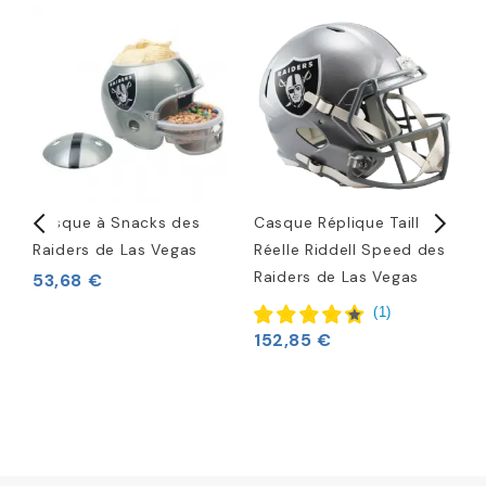
Casque à Snacks des
Casque Réplique Taille
C
Raiders de Las Vegas
Réelle Riddell Speed des
T
Raiders de Las Vegas
R
53,68 €
L
(
1
)
152,85 €
3