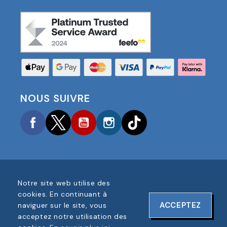
NOUS SUIVRE
Facebook
Twitter
YouTube
Instagram
TikTok
Notre site web utilise des
COPYRIGHT © 2025 FOOTBALL AMERICA UK TOUS
cookies. En continuant à
DROITS RÉSERVÉS
ACCEPTEZ
naviguer sur le site, vous
NUMÉRO D'ENREGISTREMENT DE L'ENTREPRISE :
acceptez notre utilisation des
06354287