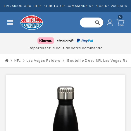
LIVRAISON GRATUITE POUR TOUTE COMMANDE DE PLUS DE 200,00 €
0
view_headline
search
Répartissez le coût de votre commande
chevron_right
NFL
chevron_right
Las Vegas Raiders
chevron_right
Bouteille D'eau NFL Las Vegas Ra