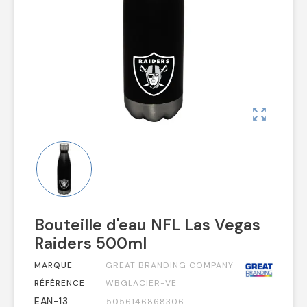
zoom_out_map
Bouteille d'eau NFL Las Vegas
Raiders 500ml
MARQUE
GREAT BRANDING COMPANY
RÉFÉRENCE
WBGLACIER-VE
EAN-13
5056146868306