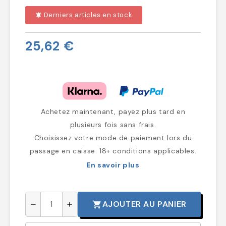
Derniers articles en stock
notifications_active
25,62 €
Achetez maintenant, payez plus tard en
plusieurs fois sans frais.
Choisissez votre mode de paiement lors du
passage en caisse. 18+ conditions applicables.
En savoir plus
AJOUTER AU PANIER
shopping_cart
remove
add