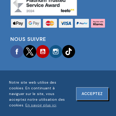
NOUS SUIVRE
Facebook
Twitter
YouTube
Instagram
TikTok
Notre site web utilise des
COPYRIGHT © 2025 FOOTBALL AMERICA UK TOUS
cookies. En continuant à
DROITS RÉSERVÉS
ACCEPTEZ
naviguer sur le site, vous
NUMÉRO D'ENREGISTREMENT DE L'ENTREPRISE :
acceptez notre utilisation des
06354287
cookies.
En savoir plus ici
.
CONCEPTION DU SITE WEB PAR
ONELINE DESIGNS