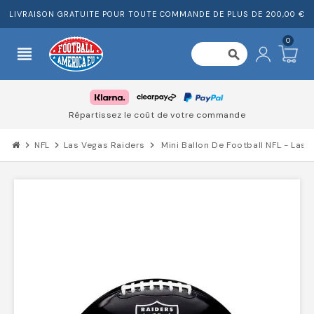
LIVRAISON GRATUITE POUR TOUTE COMMANDE DE PLUS DE 200,00 €
0
view_headline
search
Répartissez le coût de votre commande
chevron_right
NFL
chevron_right
Las Vegas Raiders
chevron_right
Mini Ballon De Football NFL - Las 