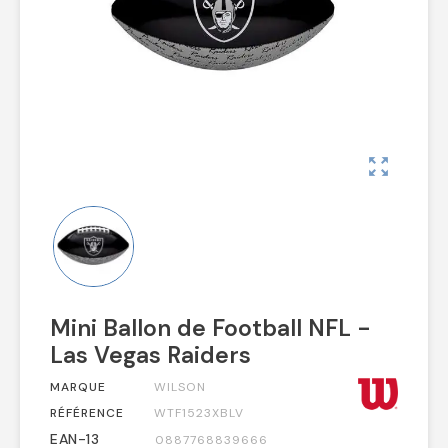
zoom_out_map
Mini Ballon de Football NFL -
Las Vegas Raiders
MARQUE
WILSON
RÉFÉRENCE
WTF1523XBLV
EAN-13
0887768839666