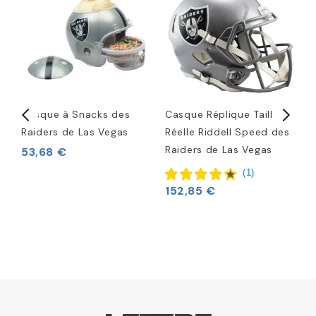
Casque à Snacks des
Casque Réplique Taille
C
Raiders de Las Vegas
Réelle Riddell Speed des
T
Raiders de Las Vegas
R
53,68 €
L
(
1
)
152,85 €
3