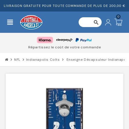
LIVRAISON GRATUITE POUR TOUTE COMMANDE DE PLUS DE 200,00 €
0
view_headline
search
Répartissez le coût de votre commande
chevron_right
NFL
chevron_right
Indianapolis Colts
chevron_right
Enseigne Décapsuleur Indianapolis 