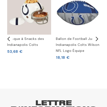
Casque à Snacks des
Ballon de Football Junior
P
Indianapolis Colts
Indianapolis Colts Wilson
I
NFL Logo Équipe
53,68 €
9
18,18 €
LETTRE