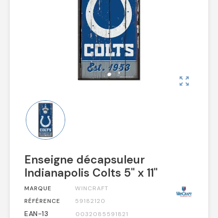
zoom_out_map
Enseigne décapsuleur
Indianapolis Colts 5" x 11"
MARQUE
WINCRAFT
RÉFÉRENCE
59182120
EAN-13
0032085591821