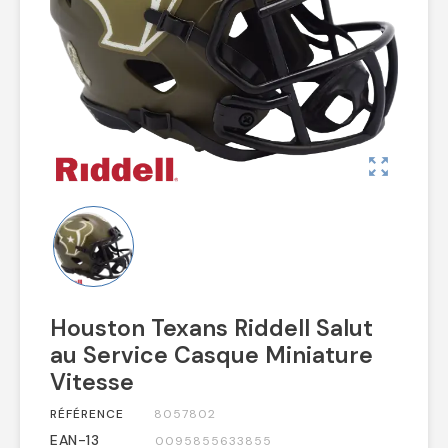
zoom_out_map
Houston Texans Riddell Salut
au Service Casque Miniature
Vitesse
RÉFÉRENCE
8057802
EAN-13
0095855633855