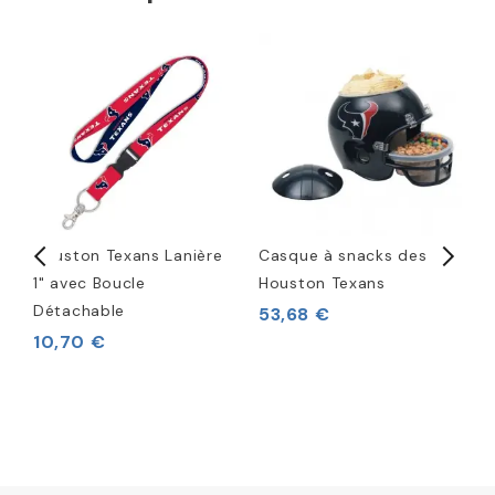
Houston Texans Lanière
Casque à snacks des
T
1" avec Boucle
Houston Texans
N
Détachable
T
53,68 €
10,70 €
6