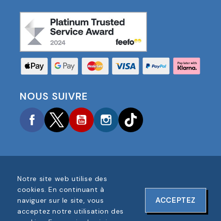
NOUS SUIVRE
Facebook
Twitter
YouTube
Instagram
TikTok
Notre site web utilise des
COPYRIGHT © 2025 FOOTBALL AMERICA UK TOUS
cookies. En continuant à
DROITS RÉSERVÉS
ACCEPTEZ
naviguer sur le site, vous
NUMÉRO D'ENREGISTREMENT DE L'ENTREPRISE :
acceptez notre utilisation des
06354287