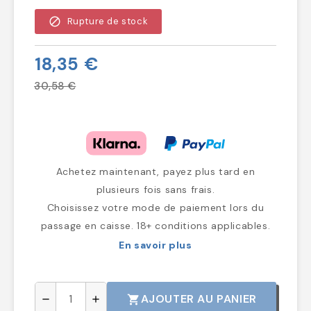
block
Rupture de stock
18,35 €
30,58 €
Achetez maintenant, payez plus tard en
plusieurs fois sans frais.
Choisissez votre mode de paiement lors du
passage en caisse. 18+ conditions applicables.
En savoir plus
AJOUTER AU PANIER
shopping_cart
remove
add