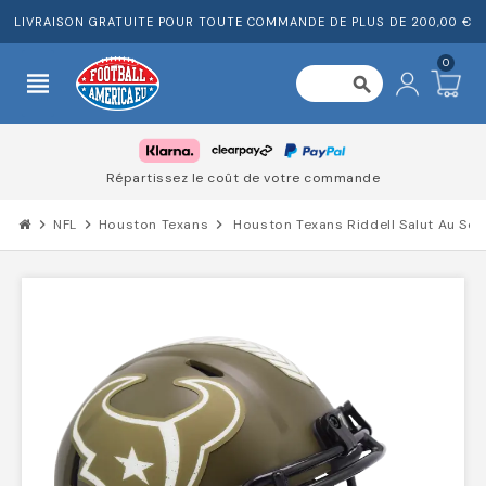
LIVRAISON GRATUITE POUR TOUTE COMMANDE DE PLUS DE 200,00 €
0
view_headline
search
Répartissez le coût de votre commande
chevron_right
NFL
chevron_right
Houston Texans
chevron_right
Houston Texans Riddell Salut Au Ser