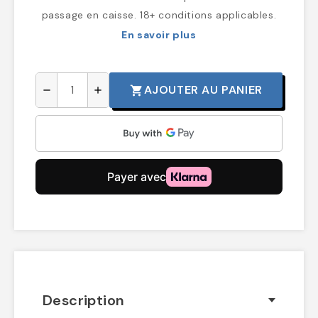
passage en caisse. 18+ conditions applicables.
En savoir plus
AJOUTER AU PANIER
shopping_cart
remove
add
Description