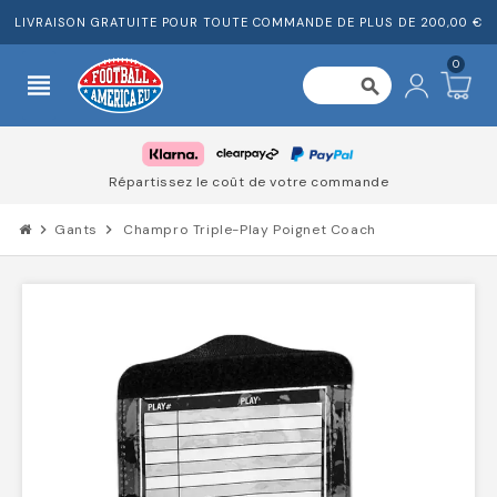
LIVRAISON GRATUITE POUR TOUTE COMMANDE DE PLUS DE 200,00 €
0
view_headline
search
Répartissez le coût de votre commande
chevron_right
Gants
chevron_right
Champro Triple-Play Poignet Coach