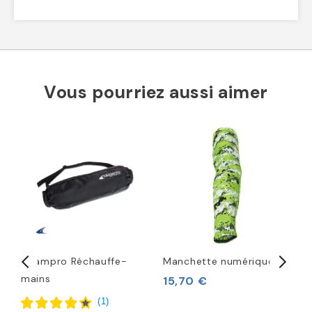
Vous pourriez aussi aimer
Champro Réchauffe-
Manchette numérique
N
mains
M
15,70 €
(
1
)