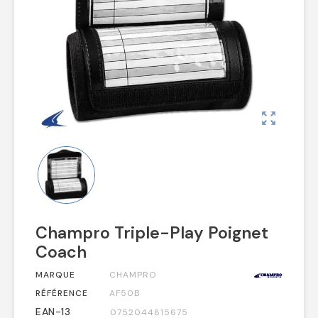
zoom_out_map
Champro Triple-Play Poignet
Coach
MARQUE
CHAMPRO
RÉFÉRENCE
AF50B
EAN-13
0752044815675