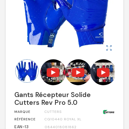
zoom_out_map
Gants Récepteur Solide
Cutters Rev Pro 5.0
MARQUE
CUTTERS
RÉFÉRENCE
CG10440 ROYAL XL
EAN-13
0844018081862