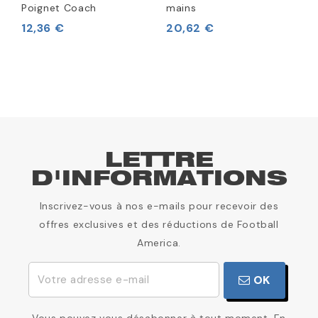
Poignet Coach
mains
1
12,36 €
20,62 €
LETTRE
D'INFORMATIONS
Inscrivez-vous à nos e-mails pour recevoir des
offres exclusives et des réductions de Football
America.
OK
Vous pouvez vous désabonner à tout moment. En