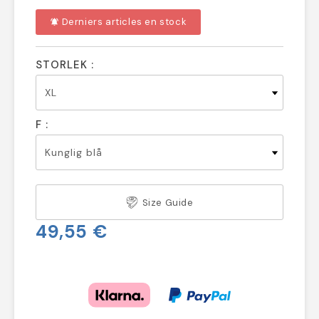
Derniers articles en stock
notifications_active
STORLEK :
F :
Size Guide
49,55 €