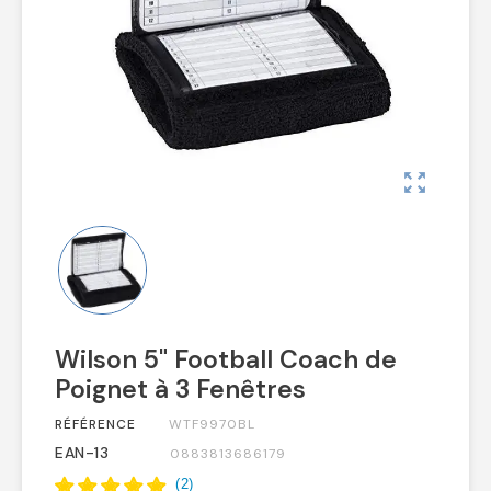
zoom_out_map
Wilson 5" Football Coach de
Poignet à 3 Fenêtres
RÉFÉRENCE
WTF9970BL
EAN-13
0883813686179
(
2
)