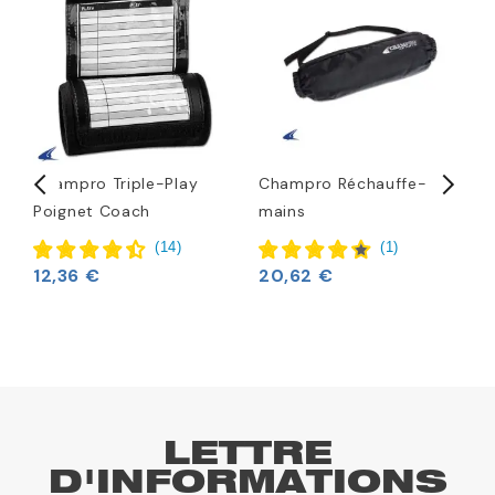
Champro Triple-Play
Champro Réchauffe-
M
Poignet Coach
mains
1
(
14
)
(
1
)
12,36 €
20,62 €
LETTRE
D'INFORMATIONS