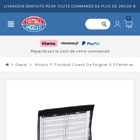
LIVRAISON GRATUITE POUR TOUTE COMMANDE DE PLUS DE 200,00 €
0
view_headline
search
Répartissez le coût de votre commande
chevron_right
Gants
chevron_right
Wilson 5" Football Coach De Poignet À 3 Fenêtres