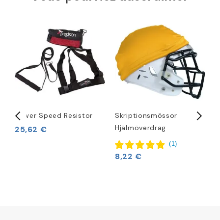
Power Speed Resistor
Skriptionsmössor
T
Hjälmöverdrag
25,62 €
1
(
1
)
8,22 €