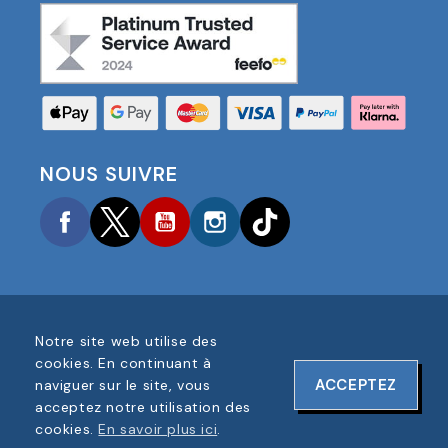
NOUS SUIVRE
Facebook
Twitter
YouTube
Instagram
TikTok
Notre site web utilise des
COPYRIGHT © 2025 FOOTBALL AMERICA UK TOUS
cookies. En continuant à
DROITS RÉSERVÉS
ACCEPTEZ
naviguer sur le site, vous
NUMÉRO D'ENREGISTREMENT DE L'ENTREPRISE :
acceptez notre utilisation des
06354287
cookies.
En savoir plus ici
.
CONCEPTION DU SITE WEB PAR
ONELINE DESIGNS