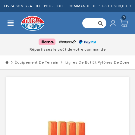
LIVRAISON GRATUITE POUR TOUTE COMMANDE DE PLUS DE 200,00 €
0
view_headline
search
Répartissez le coût de votre commande
chevron_right
Équipement De Terrain
chevron_right
Lignes De But Et Pylônes De Zone D