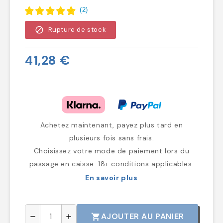
(
2
)
block
Rupture de stock
41,28 €
Achetez maintenant, payez plus tard en
plusieurs fois sans frais.
Choisissez votre mode de paiement lors du
passage en caisse. 18+ conditions applicables.
En savoir plus
AJOUTER AU PANIER
shopping_cart
remove
add