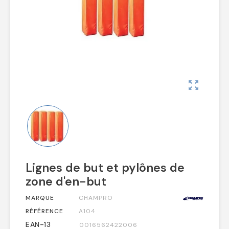
zoom_out_map
Lignes de but et pylônes de
zone d'en-but
MARQUE
CHAMPRO
RÉFÉRENCE
A104
EAN-13
0016562422006