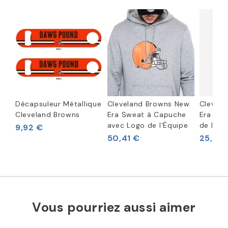
Décapsuleur Métallique
Cleveland Browns New
Clevel
Cleveland Browns
Era Sweat à Capuche
Era T-S
avec Logo de l'Équipe
de l'Éq
9,92 €
50,41 €
25,62 
Vous pourriez aussi aimer