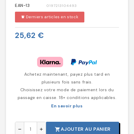
EAN-13
0197213104493
Derniers articles en stock
notifications_active
25,62 €
Achetez maintenant, payez plus tard en
plusieurs fois sans frais.
Choisissez votre mode de paiement lors du
passage en caisse. 18+ conditions applicables.
En savoir plus
AJOUTER AU PANIER
shopping_cart
remove
add