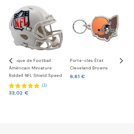
Casque de Football
Porte-clés État
D
Américain Miniature
Cleveland Browns
C
Riddell NFL Shield Speed
6,61 €
9
(
1
)
33,02 €