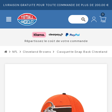
LIVRAISON GRATUITE POUR TOUTE COMMANDE DE PLUS DE 200,00 €
0
view_headline
search
Répartissez le coût de votre commande
chevron_right
NFL
chevron_right
Cleveland Browns
chevron_right
Casquette Snap Back Cleveland B