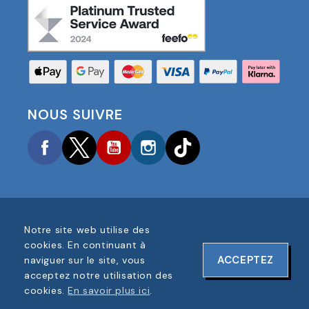
NOUS SUIVRE
Facebook
Twitter
YouTube
Instagram
TikTok
Notre site web utilise des
COPYRIGHT © 2025 FOOTBALL AMERICA UK TOUS
cookies. En continuant à
DROITS RÉSERVÉS
ACCEPTEZ
naviguer sur le site, vous
NUMÉRO D'ENREGISTREMENT DE L'ENTREPRISE :
acceptez notre utilisation des
06354287
cookies.
En savoir plus ici
.
CONCEPTION DU SITE WEB PAR
ONELINE DESIGNS