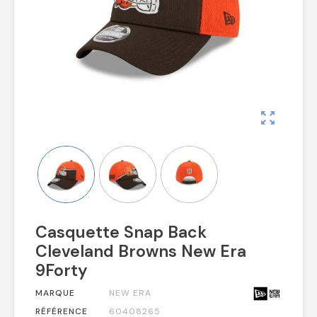
zoom_out_map
Casquette Snap Back
Cleveland Browns New Era
9Forty
MARQUE
NEW ERA
RÉFÉRENCE
60408265