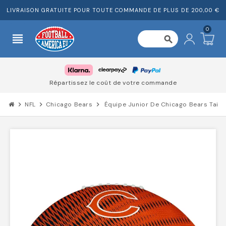
LIVRAISON GRATUITE POUR TOUTE COMMANDE DE PLUS DE 200,00 €
0
view_headline
search
Répartissez le coût de votre commande
chevron_right
NFL
chevron_right
Chicago Bears
chevron_right
Équipe Junior De Chicago Bears Tailg