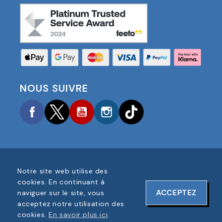
NOUS SUIVRE
Facebook
Twitter
YouTube
Instagram
TikTok
Notre site web utilise des
COPYRIGHT © 2025 FOOTBALL AMERICA UK TOUS
cookies. En continuant à
DROITS RÉSERVÉS
ACCEPTEZ
naviguer sur le site, vous
NUMÉRO D'ENREGISTREMENT DE L'ENTREPRISE :
acceptez notre utilisation des
06354287
cookies.
En savoir plus ici
.
CONCEPTION DU SITE WEB PAR
ONELINE DESIGNS