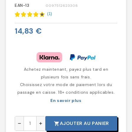
EAN-13
0097512623308
(
1
)
14,83 €
Achetez maintenant, payez plus tard en
plusieurs fois sans frais.
Choisissez votre mode de paiement lors du
passage en caisse. 18+ conditions applicables.
En savoir plus
AJOUTER AU PANIER
shopping_cart
remove
add