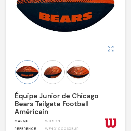
zoom_out_map
Équipe Junior de Chicago
Bears Tailgate Football
Américain
MARQUE
WILSON
RÉFÉRENCE
WF4010006XBJR