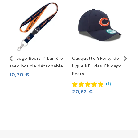
Chicago Bears 1" Lanière
Casquette 9Forty de la
C
avec boucle détachable
Ligue NFL des Chicago
C
Bears
10,70 €
5
(
1
)
20,62 €