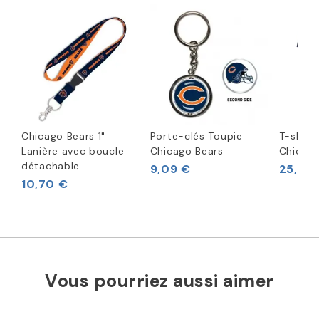
Chicago Bears 1"
Porte-clés Toupie
T-shirt
Lanière avec boucle
Chicago Bears
Chicago
détachable
9,09 €
25,62 
10,70 €
Vous pourriez aussi aimer