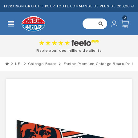
LIVRAISON GRATUITE POUR TOUTE COMMANDE DE PLUS DE 200,00 €
0
view_headline
search
Fiable pour des milliers de clients
chevron_right
NFL
chevron_right
Chicago Bears
chevron_right
Fanion Premium Chicago Bears Roll & 