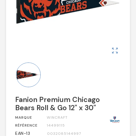
zoom_out_map
Fanion Premium Chicago
Bears Roll & Go 12" x 30"
MARQUE
WINCRAFT
RÉFÉRENCE
14499115
EAN-13
0032085144997