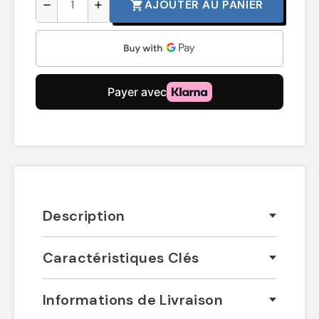
AJOUTER AU PANIER
shopping_cart
remove
add
Description
Caractéristiques Clés
Informations de Livraison