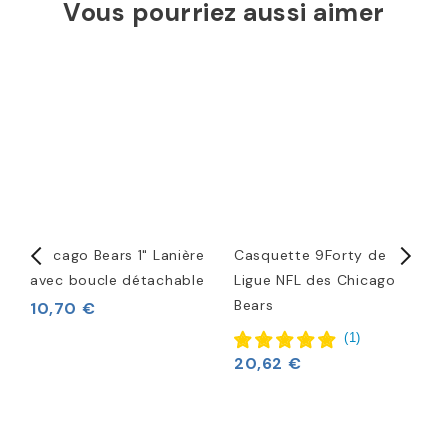
Vous pourriez aussi aimer
Chicago Bears 1" Lanière
Casquette 9Forty de la
C
avec boucle détachable
Ligue NFL des Chicago
C
Bears
10,70 €
5
(
1
)
20,62 €