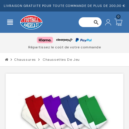
LIVRAISON GRATUITE POUR TOUTE COMMANDE DE PLUS DE 200,00 €
0
view_headline
search
Répartissez le coût de votre commande
chevron_right
Chaussures
chevron_right
Chaussettes De Jeu