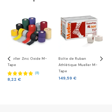
Mueller Zinc Oxide M-
Boîte de Ruban
B
Tape
Athlétique Mueller M-
Tape
1
(
8
)
149,59 €
8,22 €