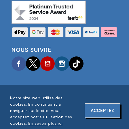
NOUS SUIVRE
Facebook
Twitter
YouTube
Instagram
TikTok
Notre site web utilise des
COPYRIGHT © 2025 FOOTBALL AMERICA UK TOUS
cookies. En continuant à
DROITS RÉSERVÉS
ACCEPTEZ
naviguer sur le site, vous
NUMÉRO D'ENREGISTREMENT DE L'ENTREPRISE :
acceptez notre utilisation des
06354287
cookies.
En savoir plus ici
.
CONCEPTION DU SITE WEB PAR
ONELINE DESIGNS