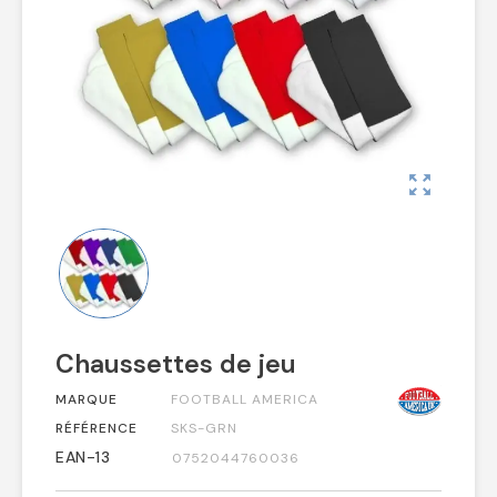
zoom_out_map
Chaussettes de jeu
MARQUE
FOOTBALL AMERICA
RÉFÉRENCE
SKS-GRN
EAN-13
0752044760036