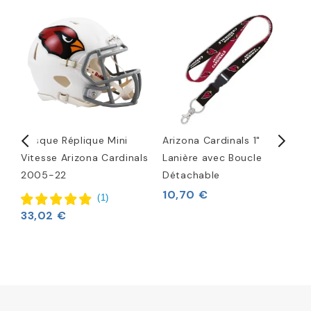
Casque Réplique Mini
Arizona Cardinals 1"
C
Vitesse Arizona Cardinals
Lanière avec Boucle
C
2005-22
Détachable
5
10,70 €
(
1
)
33,02 €