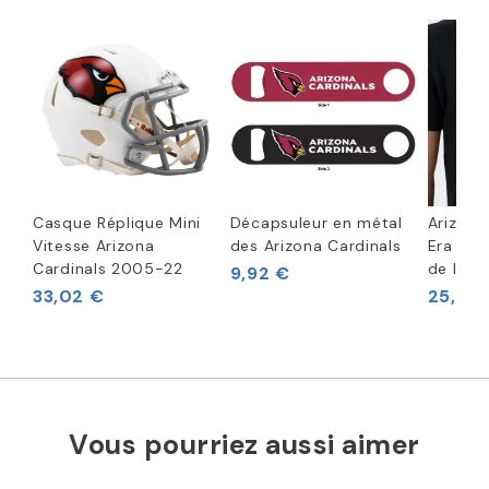
Casque Réplique Mini
Décapsuleur en métal
Arizona
Vitesse Arizona
des Arizona Cardinals
Era T-S
Cardinals 2005-22
de l'Éq
9,92 €
33,02 €
25,62 
Vous pourriez aussi aimer