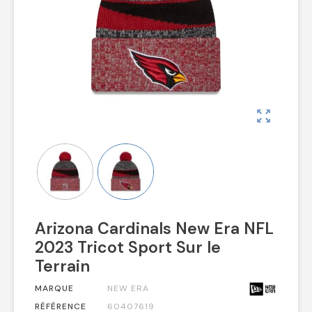
zoom_out_map
Arizona Cardinals New Era NFL
2023 Tricot Sport Sur le
Terrain
MARQUE
NEW ERA
RÉFÉRENCE
60407619