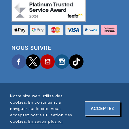
NOUS SUIVRE
Facebook
Twitter
YouTube
Instagram
TikTok
Notre site web utilise des
COPYRIGHT © 2025 FOOTBALL AMERICA UK TOUS
cookies. En continuant à
DROITS RÉSERVÉS
ACCEPTEZ
naviguer sur le site, vous
NUMÉRO D'ENREGISTREMENT DE L'ENTREPRISE :
acceptez notre utilisation des
06354287
cookies.
En savoir plus ici
.
CONCEPTION DU SITE WEB PAR
ONELINE DESIGNS