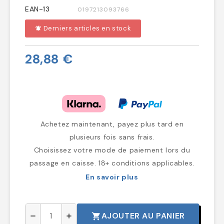
EAN-13
0197213093766
Derniers articles en stock
notifications_active
28,88 €
Achetez maintenant, payez plus tard en
plusieurs fois sans frais.
Choisissez votre mode de paiement lors du
passage en caisse. 18+ conditions applicables.
En savoir plus
AJOUTER AU PANIER
shopping_cart
remove
add