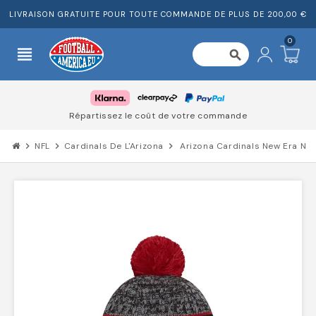
LIVRAISON GRATUITE POUR TOUTE COMMANDE DE PLUS DE 200,00 €
0
view_headline
search
Répartissez le coût de votre commande
chevron_right
NFL
chevron_right
Cardinals De L'Arizona
chevron_right
Arizona Cardinals New Era NFL