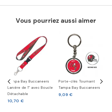
Vous pourriez aussi aimer
Tampa Bay Buccaneers
Porte-clés Tournant
C
Lanière de 1" avec Boucle
Tampa Bay Buccaneers
A
e
Détachable
R
9,09 €
10,70 €
3