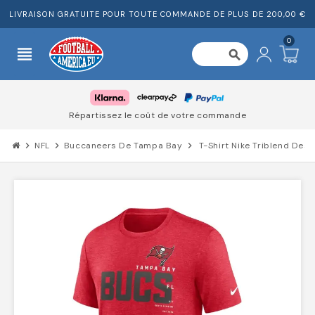
LIVRAISON GRATUITE POUR TOUTE COMMANDE DE PLUS DE 200,00 €
0
view_headline
search
Répartissez le coût de votre commande
chevron_right
NFL
chevron_right
Buccaneers De Tampa Bay
chevron_right
T-Shirt Nike Triblend De