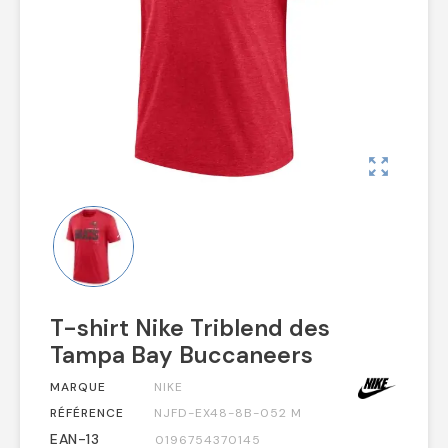
zoom_out_map
T-shirt Nike Triblend des
Tampa Bay Buccaneers
MARQUE
NIKE
RÉFÉRENCE
NJFD-EX48-8B-052 M
EAN-13
0196754370145