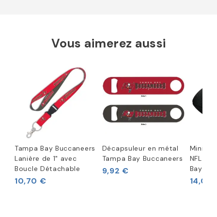
Vous aimerez aussi
Tampa Bay Buccaneers
Décapsuleur en métal
Mini Ba
Lanière de 1" avec
Tampa Bay Buccaneers
NFL av
Boucle Détachable
Bay Bu
9,92 €
10,70 €
14,05 