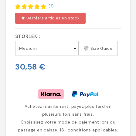
(
1
)
Derniers articles en stock
notifications_active
STORLEK :
Size Guide
30,58 €
Achetez maintenant, payez plus tard en
plusieurs fois sans frais.
Choisissez votre mode de paiement lors du
passage en caisse. 18+ conditions applicables.