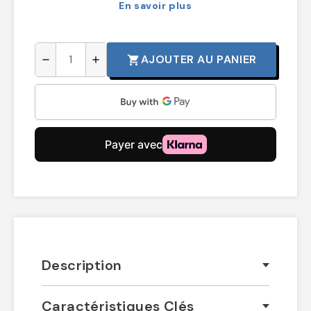
En savoir plus
AJOUTER AU PANIER
shopping_cart
remove
add
Description
Caractéristiques Clés